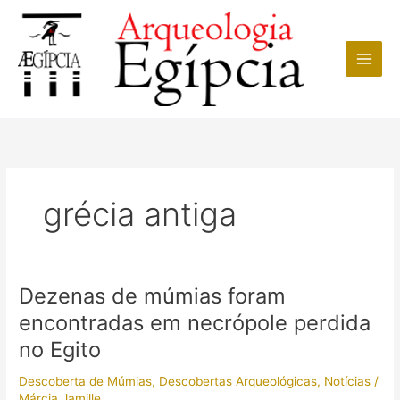
Ir
para
o
conteúdo
grécia antiga
Dezenas de múmias foram
encontradas em necrópole perdida
no Egito
Descoberta de Múmias
,
Descobertas Arqueológicas
,
Notícias
/
Márcia Jamille