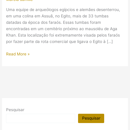
Uma equipe de arqueólogos egípcios e alemães desenterrou,
em uma colina em Assuã, no Egito, mais de 33 tumbas
datadas da época dos faraós. Essas tumbas foram
encontradas em um cemitério próximo ao mausoléu de Aga
Khan. Esta localização foi extremamente visada pelos faraós
por fazer parte da rota comercial que ligava o Egito à […]
Dezenas
Read More »
de
múmias
foram
encontradas
em
necrópole
perdida
no
Pesquisar
Egito
Pesquisar