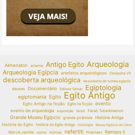
Arqueologia
Antigo Egito
Akhenaton
amarna
Arqueologia Egípcia
artefatos arqueológicos
Cleópatra VII
descoberta arqueológica
descoberta de tumba egípcia
Egiptologia
Documentário
deuses
Editora Salvat
Egito Antigo
egiptomania
Egito
evento
Egito Antigo na ficção
Egito na ficção
evento de arqueologia
Faraó Tutankhamon
exposição
faraó
Grande Museu Egípcio
História Antiga
grande pirâmide
História do Egito
história do Egito Antigo
mitologia
Museu Egípcio do Cairo
nefertiti
Ramses II
Márcia Jamille
múmias
Pirâmides
múmia