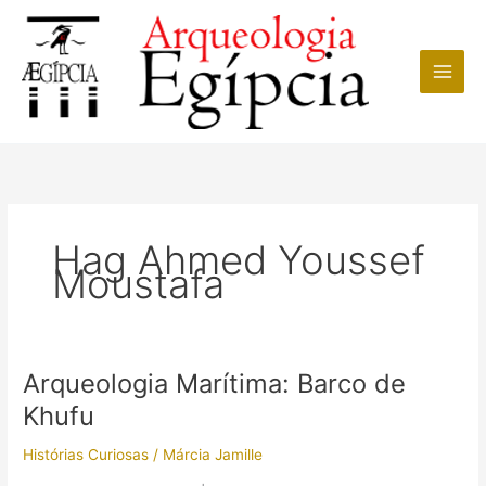
Ir
para
o
conteúdo
Hag Ahmed Youssef
Moustafa
Arqueologia Marítima: Barco de
Khufu
Histórias Curiosas
/
Márcia Jamille