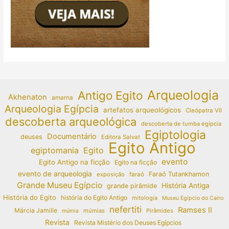
Arqueologia
Antigo Egito
Akhenaton
amarna
Arqueologia Egípcia
artefatos arqueológicos
Cleópatra VII
descoberta arqueológica
descoberta de tumba egípcia
Egiptologia
Documentário
deuses
Editora Salvat
Egito Antigo
egiptomania
Egito
evento
Egito Antigo na ficção
Egito na ficção
evento de arqueologia
Faraó Tutankhamon
exposição
faraó
Grande Museu Egípcio
História Antiga
grande pirâmide
História do Egito
história do Egito Antigo
mitologia
Museu Egípcio do Cairo
nefertiti
Ramses II
Márcia Jamille
múmias
Pirâmides
múmia
Revista
Revista Mistério dos Deuses Egípcios