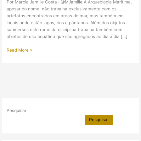
Por Márcia Jamille Costa | @MJamille A Arqueologia Marítima,
apesar do nome, não trabalha exclusivamente com os
artefatos encontrados em áreas de mar, mas também em
locais onde estão lagos, rios e pântanos. Além dos objetos
submersos este ramo da disciplina trabalha também com
objetos de uso aquático que são agregados ao dia a dia […]
Arqueologia
Read More »
Marítima:
Barco
de
Khufu
Pesquisar
Pesquisar