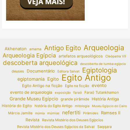
Arqueologia
Antigo Egito
Akhenaton
amarna
Arqueologia Egípcia
artefatos arqueológicos
Cleópatra VII
descoberta arqueológica
descoberta de tumba egípcia
Egiptologia
Documentário
deuses
Editora Salvat
Egito Antigo
egiptomania
Egito
evento
Egito Antigo na ficção
Egito na ficção
evento de arqueologia
Faraó Tutankhamon
exposição
faraó
Grande Museu Egípcio
História Antiga
grande pirâmide
História do Egito
história do Egito Antigo
mitologia
Museu Egípcio do Cairo
nefertiti
Ramses II
Márcia Jamille
múmias
Pirâmides
múmia
Revista
Revista Mistério dos Deuses Egípcios
Revista Mistério dos Deuses Egípcios da Salvat
Saqqara