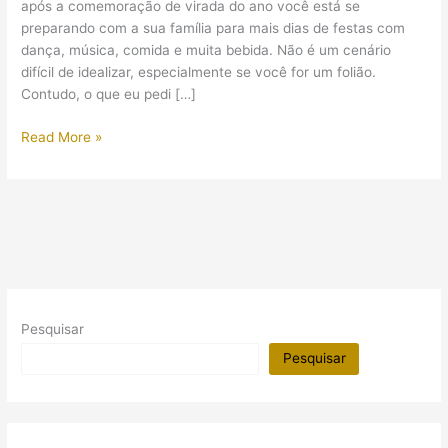
após a comemoração de virada do ano você está se
preparando com a sua família para mais dias de festas com
dança, música, comida e muita bebida. Não é um cenário
difícil de idealizar, especialmente se você for um folião.
Contudo, o que eu pedi […]
Festival
Read More »
da
Bebedeira
no
Egito
Antigo
+
Vídeo
Pesquisar
Pesquisar