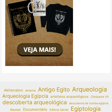
Arqueologia
Antigo Egito
Akhenaton
amarna
Arqueologia Egípcia
artefatos arqueológicos
Cleópatra VII
descoberta arqueológica
descoberta de tumba egípcia
Egiptologia
Documentário
deuses
Editora Salvat