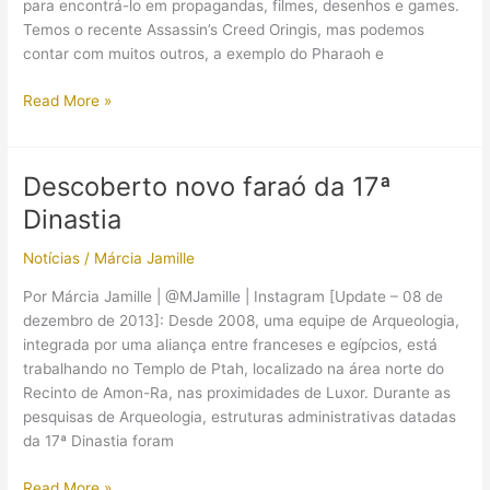
para encontrá-lo em propagandas, filmes, desenhos e games.
Temos o recente Assassin’s Creed Oringis, mas podemos
contar com muitos outros, a exemplo do Pharaoh e
A
Read More »
rainha
Ahhotep
é
Descoberto novo faraó da 17ª
a
Dinastia
protagonista
de
Notícias
/
Márcia Jamille
um
game
Por Márcia Jamille | @MJamille | Instagram [Update – 08 de
brasileiro
dezembro de 2013]: Desde 2008, uma equipe de Arqueologia,
integrada por uma aliança entre franceses e egípcios, está
trabalhando no Templo de Ptah, localizado na área norte do
Recinto de Amon-Ra, nas proximidades de Luxor. Durante as
pesquisas de Arqueologia, estruturas administrativas datadas
da 17ª Dinastia foram
Descoberto
Read More »