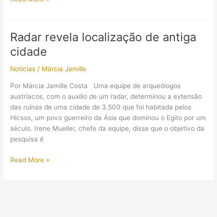
novo
faraó
da
Radar revela localização de antiga
17ª
cidade
Dinastia
Notícias
/
Márcia Jamille
Por Márcia Jamille Costa Uma equipe de arqueólogos
austríacos, com o auxilio de um radar, determinou a extensão
das ruínas de uma cidade de 3.500 que foi habitada pelos
Hicsos, um povo guerreiro da Ásia que dominou o Egito por um
século. Irene Mueller, chefe da equipe, disse que o objetivo da
pesquisa é
Radar
Read More »
revela
localização
de
antiga
cidade