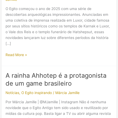
O Egito começou o ano de 2025 com uma série de
descobertas arqueológicas impressionantes. Anunciadas em
uma coletiva de imprensa realizada em Luxor, cidade famosa
por seus sítios históricos como os templos de Karnak e Luxor,
o Vale dos Reis e o templo funerário de Hatshepsut, essas
novidades lançaram luz sobre diferentes períodos da história
[…]
Descobertas
Read More »
arqueológicas
em
Luxor
A rainha Ahhotep é a protagonista
revelam
de um game brasileiro
novos
detalhes
Notícias
,
O Egito inspirando
/
Márcia Jamille
sobre
o
Por Márcia Jamille | @MJamille | Instagram Não é nenhuma
Egito
novidade que o Egito Antigo tem sido usado e reutilizado por
Antigo
mídias da cultura pop. Basta ligar a TV ou abrir alguma revista