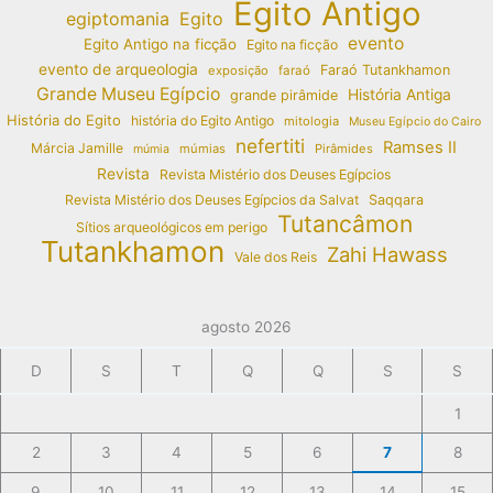
Egito Antigo
egiptomania
Egito
evento
Egito Antigo na ficção
Egito na ficção
evento de arqueologia
Faraó Tutankhamon
exposição
faraó
Grande Museu Egípcio
História Antiga
grande pirâmide
História do Egito
história do Egito Antigo
mitologia
Museu Egípcio do Cairo
nefertiti
Ramses II
Márcia Jamille
múmias
Pirâmides
múmia
Revista
Revista Mistério dos Deuses Egípcios
Revista Mistério dos Deuses Egípcios da Salvat
Saqqara
Tutancâmon
Sítios arqueológicos em perigo
Tutankhamon
Zahi Hawass
Vale dos Reis
agosto 2026
D
S
T
Q
Q
S
S
1
2
3
4
5
6
7
8
9
10
11
12
13
14
15