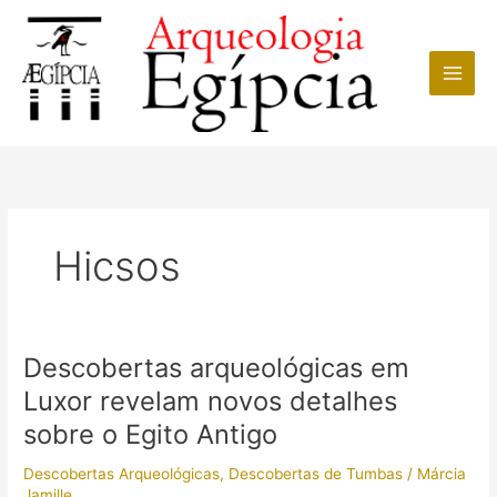
Ir
para
o
conteúdo
Hicsos
Descobertas arqueológicas em
Luxor revelam novos detalhes
sobre o Egito Antigo
Descobertas Arqueológicas
,
Descobertas de Tumbas
/
Márcia
Jamille