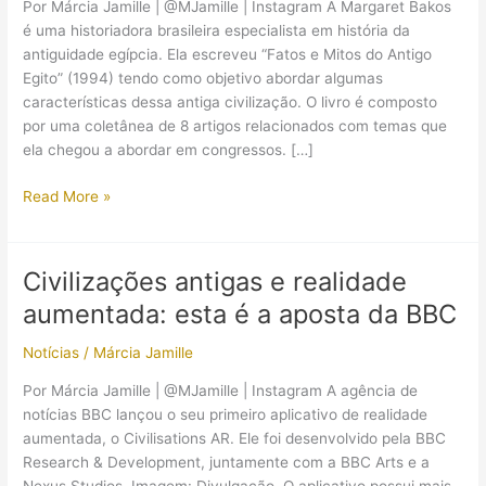
Por Márcia Jamille | @MJamille | Instagram A Margaret Bakos
é uma historiadora brasileira especialista em história da
antiguidade egípcia. Ela escreveu “Fatos e Mitos do Antigo
Egito” (1994) tendo como objetivo abordar algumas
características dessa antiga civilização. O livro é composto
por uma coletânea de 8 artigos relacionados com temas que
ela chegou a abordar em congressos. […]
Livro
Read More »
“Fatos
e
Mitos
Civilizações antigas e realidade
do
aumentada: esta é a aposta da BBC
Antigo
Egito”,
Notícias
/
Márcia Jamille
de
Margaret
Por Márcia Jamille | @MJamille | Instagram A agência de
Bakos
notícias BBC lançou o seu primeiro aplicativo de realidade
aumentada, o Civilisations AR. Ele foi desenvolvido pela BBC
Research & Development, juntamente com a BBC Arts e a