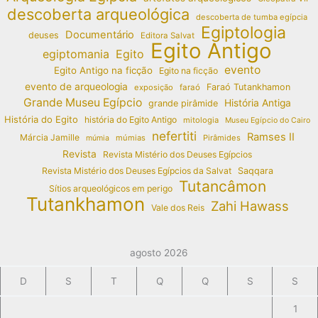
descoberta arqueológica
descoberta de tumba egípcia
Egiptologia
Documentário
deuses
Editora Salvat
Egito Antigo
egiptomania
Egito
evento
Egito Antigo na ficção
Egito na ficção
evento de arqueologia
Faraó Tutankhamon
exposição
faraó
Grande Museu Egípcio
História Antiga
grande pirâmide
História do Egito
história do Egito Antigo
mitologia
Museu Egípcio do Cairo
nefertiti
Ramses II
Márcia Jamille
múmias
Pirâmides
múmia
Revista
Revista Mistério dos Deuses Egípcios
Revista Mistério dos Deuses Egípcios da Salvat
Saqqara
Tutancâmon
Sítios arqueológicos em perigo
Tutankhamon
Zahi Hawass
Vale dos Reis
agosto 2026
D
S
T
Q
Q
S
S
1