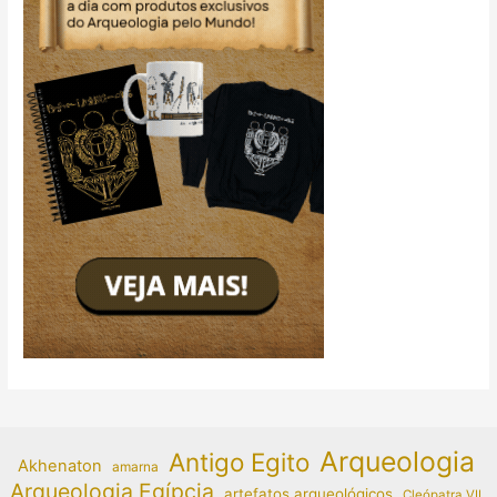
Arqueologia
Antigo Egito
Akhenaton
amarna
Arqueologia Egípcia
artefatos arqueológicos
Cleópatra VII