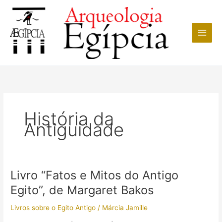
Ir
para
o
conteúdo
História da
Antiguidade
Livro “Fatos e Mitos do Antigo
Egito”, de Margaret Bakos
Livros sobre o Egito Antigo
/
Márcia Jamille