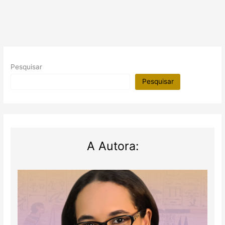
Egito
Antigo
Pesquisar
Pesquisar
A Autora: