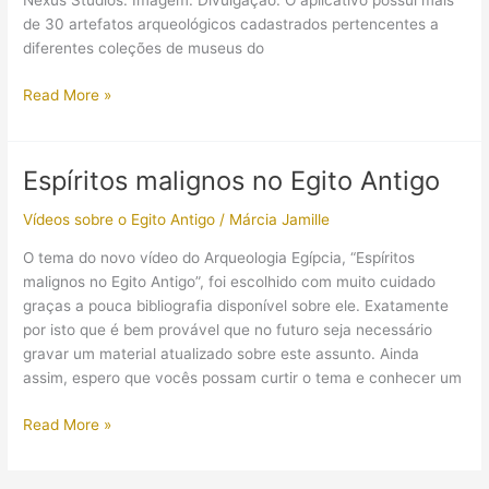
Nexus Studios. Imagem: Divulgação. O aplicativo possui mais
de 30 artefatos arqueológicos cadastrados pertencentes a
diferentes coleções de museus do
Civilizações
Read More »
antigas
e
realidade
Espíritos malignos no Egito Antigo
aumentada:
esta
Vídeos sobre o Egito Antigo
/
Márcia Jamille
é
O tema do novo vídeo do Arqueologia Egípcia, “Espíritos
a
malignos no Egito Antigo”, foi escolhido com muito cuidado
aposta
graças a pouca bibliografia disponível sobre ele. Exatamente
da
por isto que é bem provável que no futuro seja necessário
BBC
gravar um material atualizado sobre este assunto. Ainda
assim, espero que vocês possam curtir o tema e conhecer um
Espíritos
Read More »
malignos
no