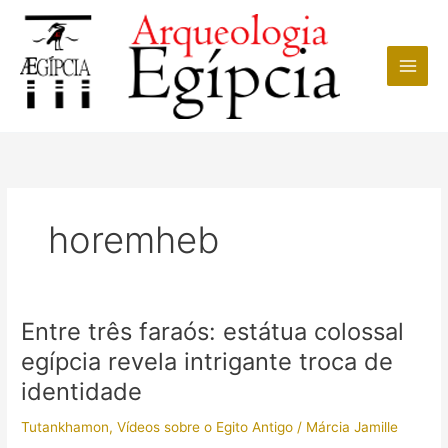
Ir
para
o
conteúdo
horemheb
Entre três faraós: estátua colossal
egípcia revela intrigante troca de
identidade
Tutankhamon
,
Vídeos sobre o Egito Antigo
/
Márcia Jamille