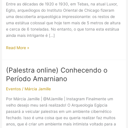
Entre as décadas de 1920 e 1930, em Tebas, na atual Luxor,
Egito, arqueólogos do Instituto Oriental de Chicago fizeram
uma descoberta arqueológica impressionante: os restos de
uma estátua colossal que hoje tem mais de 5 metros de altura
e cerca de 6 toneladas. No entanto, o que torna esta estátua
ainda mais intrigante é […]
Entre
Read More »
três
faraós:
estátua
(Palestra online) Conhecendo o
colossal
Período Amarniano
egípcia
revela
Eventos
/
Márcia Jamille
intrigante
troca
Por Márcia Jamille | @MJamille | Instagram Finalmente um
de
velho desejo meu será realizado! O Arqueologia Egípcia
identidade
passará a veicular palestras em um ambiente cibernético
fechado. Isso é uma coisa que eu queria realizar faz muitos
anos, que é criar um ambiente mais intimista voltado para a