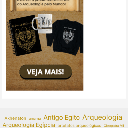
Arqueologia
Antigo Egito
Akhenaton
amarna
Arqueologia Egípcia
artefatos arqueológicos
Cleópatra VII