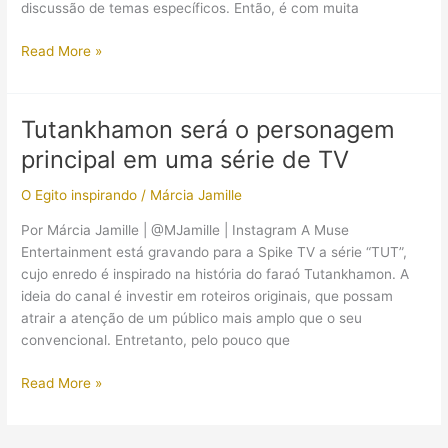
discussão de temas específicos. Então, é com muita
(Palestra
Read More »
online)
Conhecendo
o
Tutankhamon será o personagem
Período
principal em uma série de TV
Amarniano
O Egito inspirando
/
Márcia Jamille
Por Márcia Jamille | @MJamille | Instagram A Muse
Entertainment está gravando para a Spike TV a série “TUT”,
cujo enredo é inspirado na história do faraó Tutankhamon. A
ideia do canal é investir em roteiros originais, que possam
atrair a atenção de um público mais amplo que o seu
convencional. Entretanto, pelo pouco que
Tutankhamon
Read More »
será
o
personagem