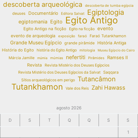
descoberta arqueológica
descoberta de tumba egípcia
Egiptologia
Documentário
deuses
Editora Salvat
Egito Antigo
egiptomania
Egito
evento
Egito Antigo na ficção
Egito na ficção
evento de arqueologia
Faraó Tutankhamon
exposição
faraó
Grande Museu Egípcio
História Antiga
grande pirâmide
História do Egito
história do Egito Antigo
mitologia
Museu Egípcio do Cairo
nefertiti
Ramses II
Márcia Jamille
múmias
Pirâmides
múmia
Revista
Revista Mistério dos Deuses Egípcios
Revista Mistério dos Deuses Egípcios da Salvat
Saqqara
Tutancâmon
Sítios arqueológicos em perigo
Tutankhamon
Zahi Hawass
Vale dos Reis
agosto 2026
D
S
T
Q
Q
S
S
1