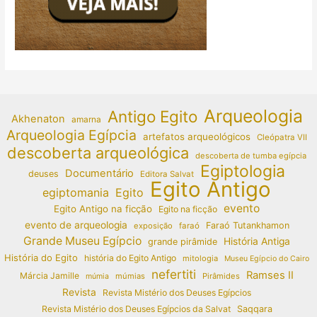
Arqueologia
Antigo Egito
Akhenaton
amarna
Arqueologia Egípcia
artefatos arqueológicos
Cleópatra VII
descoberta arqueológica
descoberta de tumba egípcia
Egiptologia
Documentário
deuses
Editora Salvat
Egito Antigo
egiptomania
Egito
evento
Egito Antigo na ficção
Egito na ficção
evento de arqueologia
Faraó Tutankhamon
exposição
faraó
Grande Museu Egípcio
História Antiga
grande pirâmide
História do Egito
história do Egito Antigo
mitologia
Museu Egípcio do Cairo
nefertiti
Ramses II
Márcia Jamille
múmias
Pirâmides
múmia
Revista
Revista Mistério dos Deuses Egípcios
Revista Mistério dos Deuses Egípcios da Salvat
Saqqara