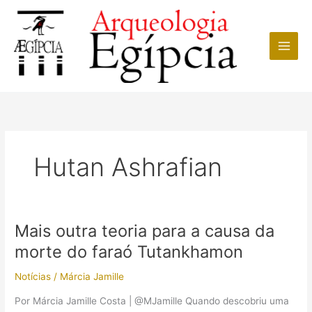
Ir
para
o
conteúdo
Hutan Ashrafian
Mais outra teoria para a causa da
morte do faraó Tutankhamon
Notícias
/
Márcia Jamille
Por Márcia Jamille Costa | @MJamille Quando descobriu uma