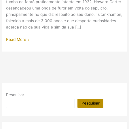
tumba de faraó praticamente intacta em 1922, Howard Carter
desencadeou uma onda de furor em volta do sepulcro,
principalmente no que diz respeito ao seu dono, Tutankhamon,
falecido a mais de 3.000 anos e que desperta curiosidades
acerca não da sua vida e sim da sua […]
Mais
Read More »
outra
teoria
para
a
causa
da
morte
do
Pesquisar
faraó
Tutankhamon
Pesquisar