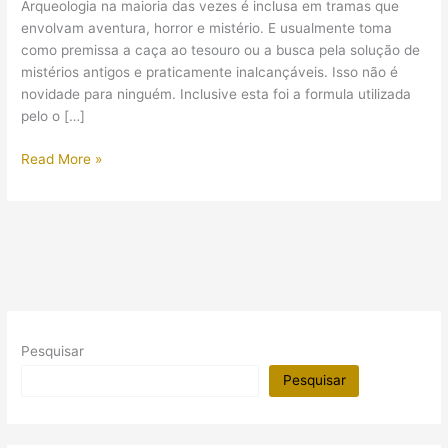
Arqueologia na maioria das vezes é inclusa em tramas que
envolvam aventura, horror e mistério. E usualmente toma
como premissa a caça ao tesouro ou a busca pela solução de
mistérios antigos e praticamente inalcançáveis. Isso não é
novidade para ninguém. Inclusive esta foi a formula utilizada
pelo o […]
A
Read More »
Arqueologia
por
trás
de
“Tomb
Raider:
A
Origem”
Pesquisar
Pesquisar