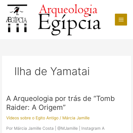
Ir
para
o
conteúdo
Ilha de Yamatai
A Arqueologia por trás de “Tomb
Raider: A Origem”
Vídeos sobre o Egito Antigo
/
Márcia Jamille
Por Márcia Jamille Costa | @MJamille | Instagram A