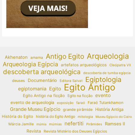
Arqueologia
Antigo Egito
Akhenaton
amarna
Arqueologia Egípcia
artefatos arqueológicos
Cleópatra VII
descoberta arqueológica
descoberta de tumba egípcia
Egiptologia
Documentário
deuses
Editora Salvat
Egito Antigo
egiptomania
Egito
evento
Egito Antigo na ficção
Egito na ficção
evento de arqueologia
Faraó Tutankhamon
exposição
faraó
Grande Museu Egípcio
História Antiga
grande pirâmide
História do Egito
história do Egito Antigo
mitologia
Museu Egípcio do Cairo
nefertiti
Ramses II
Márcia Jamille
múmias
Pirâmides
múmia
Revista
Revista Mistério dos Deuses Egípcios