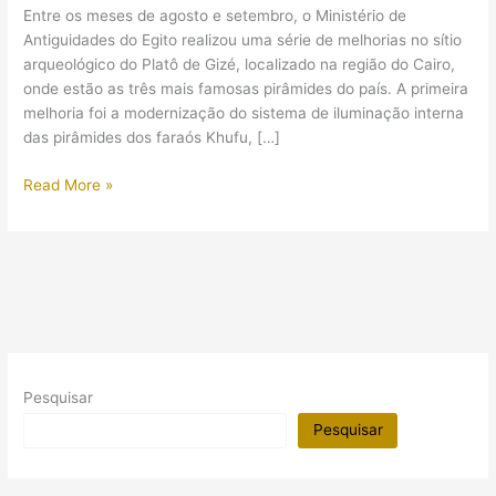
Entre os meses de agosto e setembro, o Ministério de
Antiguidades do Egito realizou uma série de melhorias no sítio
arqueológico do Platô de Gizé, localizado na região do Cairo,
onde estão as três mais famosas pirâmides do país. A primeira
melhoria foi a modernização do sistema de iluminação interna
das pirâmides dos faraós Khufu, […]
A
Read More »
Grande
Pirâmide
do
Egito
agora
tem
ar
purificado
Pesquisar
e
iluminação
Pesquisar
de
LED