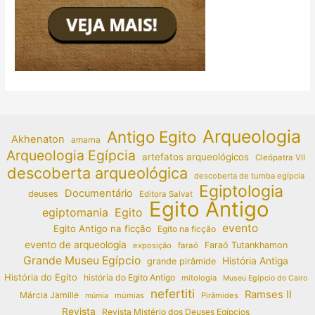
Arqueologia
Antigo Egito
Akhenaton
amarna
Arqueologia Egípcia
artefatos arqueológicos
Cleópatra VII
descoberta arqueológica
descoberta de tumba egípcia
Egiptologia
Documentário
deuses
Editora Salvat
Egito Antigo
egiptomania
Egito
evento
Egito Antigo na ficção
Egito na ficção
evento de arqueologia
Faraó Tutankhamon
exposição
faraó
Grande Museu Egípcio
História Antiga
grande pirâmide
História do Egito
história do Egito Antigo
mitologia
Museu Egípcio do Cairo
nefertiti
Ramses II
Márcia Jamille
múmias
Pirâmides
múmia
Revista
Revista Mistério dos Deuses Egípcios