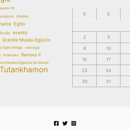
patra VII
D
S
deuses
a egípcia
mania
Egito
evento
 ficção
2
3
Grande Museu Egípcio
do Egito Antigo
mitologia
9
10
i
Ramses II
Pirâmides
16
17
dos Deuses Egípcios da Salvat
Tutankhamon
23
24
30
31