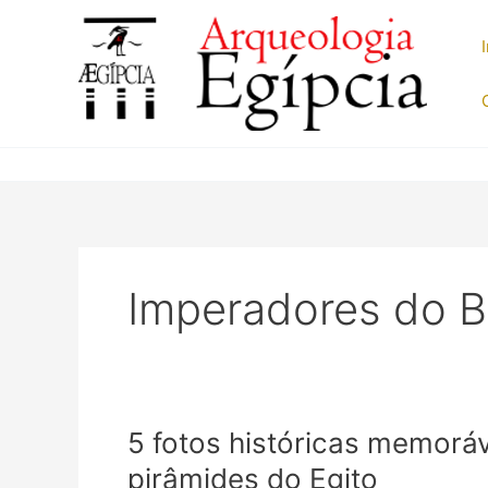
Ir
para
o
conteúdo
Imperadores do Br
5 fotos históricas memoráv
pirâmides do Egito