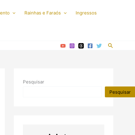
mento
Rainhas e Faraós
Ingressos
Pesquisar
Pesquisar
Pesquisar