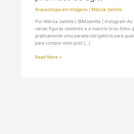
Arqueologia em Imagens
/
Márcia Jamille
Por Márcia Jamille | @MJamille | Instagram Ao 
várias figuras celebres e a maioria tirou fotos 
praticamente uma parada obrigatória para qualq
para compor este post […]
5
Read More »
fotos
históricas
memoráveis
na
Grande
Esfinge
e
nas
pirâmides
do