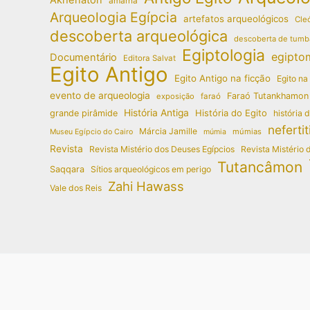
amarna
Arqueologia Egípcia
artefatos arqueológicos
Cleó
descoberta arqueológica
descoberta de tumb
Egiptologia
egipto
Documentário
Editora Salvat
Egito Antigo
Egito Antigo na ficção
Egito na
evento de arqueologia
Faraó Tutankhamon
exposição
faraó
História Antiga
História do Egito
grande pirâmide
história 
nefertit
Márcia Jamille
múmias
Museu Egípcio do Cairo
múmia
Revista
Revista Mistério dos Deuses Egípcios
Revista Mistério 
Tutancâmon
Saqqara
Sítios arqueológicos em perigo
Zahi Hawass
Vale dos Reis