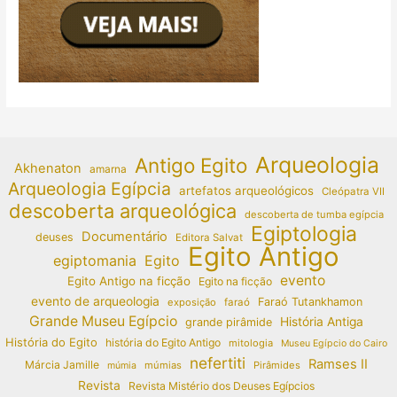
Arqueologia
Antigo Egito
Akhenaton
amarna
Arqueologia Egípcia
artefatos arqueológicos
Cleópatra VII
descoberta arqueológica
descoberta de tumba egípcia
Egiptologia
Documentário
deuses
Editora Salvat
Egito Antigo
egiptomania
Egito
evento
Egito Antigo na ficção
Egito na ficção
evento de arqueologia
Faraó Tutankhamon
exposição
faraó
Grande Museu Egípcio
História Antiga
grande pirâmide
História do Egito
história do Egito Antigo
mitologia
Museu Egípcio do Cairo
nefertiti
Ramses II
Márcia Jamille
múmias
Pirâmides
múmia
Revista
Revista Mistério dos Deuses Egípcios