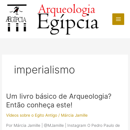
Ir
para
o
conteúdo
imperialismo
Um livro básico de Arqueologia?
Então conheça este!
Vídeos sobre o Egito Antigo
/
Márcia Jamille
Por Márcia Jamille | @MJamille | Instagram O Pedro Paulo de