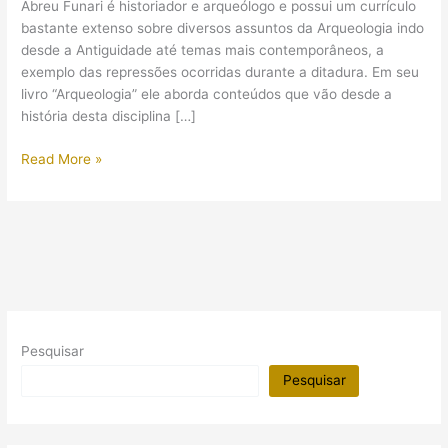
Abreu Funari é historiador e arqueólogo e possui um currículo
bastante extenso sobre diversos assuntos da Arqueologia indo
desde a Antiguidade até temas mais contemporâneos, a
exemplo das repressões ocorridas durante a ditadura. Em seu
livro “Arqueologia” ele aborda conteúdos que vão desde a
história desta disciplina […]
Um
Read More »
livro
básico
de
Arqueologia?
Então
conheça
este!
Pesquisar
Pesquisar