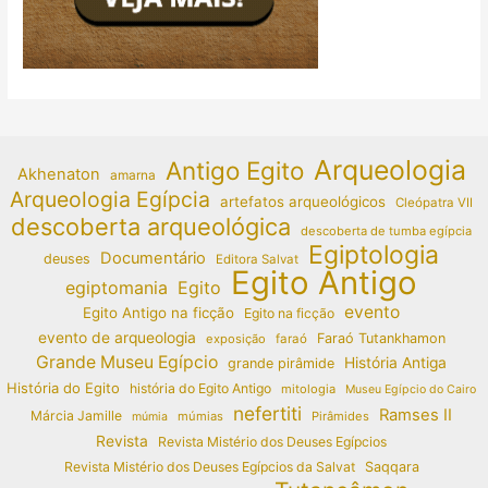
Arqueologia
Antigo Egito
Akhenaton
amarna
Arqueologia Egípcia
artefatos arqueológicos
Cleópatra VII
descoberta arqueológica
descoberta de tumba egípcia
Egiptologia
Documentário
deuses
Editora Salvat
Egito Antigo
egiptomania
Egito
evento
Egito Antigo na ficção
Egito na ficção
evento de arqueologia
Faraó Tutankhamon
exposição
faraó
Grande Museu Egípcio
História Antiga
grande pirâmide
História do Egito
história do Egito Antigo
mitologia
Museu Egípcio do Cairo
nefertiti
Ramses II
Márcia Jamille
múmias
Pirâmides
múmia
Revista
Revista Mistério dos Deuses Egípcios
Revista Mistério dos Deuses Egípcios da Salvat
Saqqara