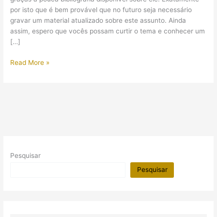
por isto que é bem provável que no futuro seja necessário
gravar um material atualizado sobre este assunto. Ainda
assim, espero que vocês possam curtir o tema e conhecer um
[…]
Espíritos
Read More »
malignos
no
Egito
Antigo
Pesquisar
Pesquisar