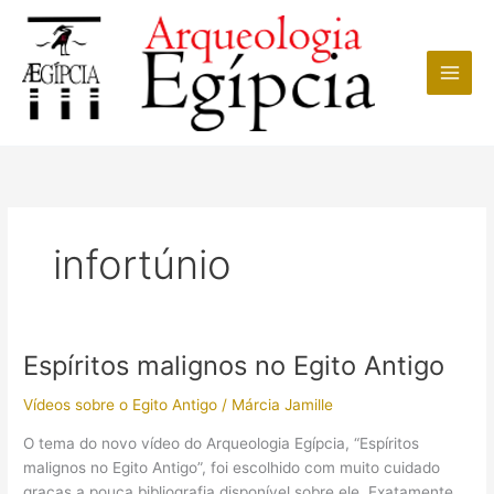
Ir
para
o
conteúdo
infortúnio
Espíritos malignos no Egito Antigo
Vídeos sobre o Egito Antigo
/
Márcia Jamille
O tema do novo vídeo do Arqueologia Egípcia, “Espíritos
malignos no Egito Antigo”, foi escolhido com muito cuidado
graças a pouca bibliografia disponível sobre ele. Exatamente