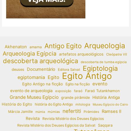
Arqueologia
Antigo Egito
Akhenaton
amarna
Arqueologia Egípcia
artefatos arqueológicos
Cleópatra VII
descoberta arqueológica
descoberta de tumba egípcia
Egiptologia
Documentário
deuses
Editora Salvat
Egito Antigo
egiptomania
Egito
evento
Egito Antigo na ficção
Egito na ficção
evento de arqueologia
Faraó Tutankhamon
exposição
faraó
Grande Museu Egípcio
História Antiga
grande pirâmide
História do Egito
história do Egito Antigo
mitologia
Museu Egípcio do Cairo
nefertiti
Ramses II
Márcia Jamille
múmias
Pirâmides
múmia
Revista
Revista Mistério dos Deuses Egípcios
Revista Mistério dos Deuses Egípcios da Salvat
Saqqara