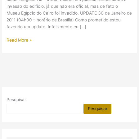
invasão do edifício, já que não era oficial, mas de fato o
Museu Egípcio do Cairo foi invadido. UPDATE 30 de Janeiro de
2011 (04h00 – horário de Brasília) Como prometido estou
fazendo um update. Infelizmente eu […]
Museu
Read More »
Egípcio
do
Cairo
invadido
Pesquisar
Pesquisar