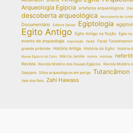
amarna
Arqueologia Egípcia
artefatos arqueológicos
Cleó
descoberta arqueológica
descoberta de tumb
Egiptologia
egipto
Documentário
Editora Salvat
Egito Antigo
Egito Antigo na ficção
Egito na
evento de arqueologia
Faraó Tutankhamon
exposição
faraó
História Antiga
História do Egito
grande pirâmide
história 
nefertit
Márcia Jamille
múmias
Museu Egípcio do Cairo
múmia
Revista
Revista Mistério dos Deuses Egípcios
Revista Mistério 
Tutancâmon
Saqqara
Sítios arqueológicos em perigo
Zahi Hawass
Vale dos Reis