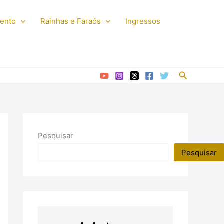
mento
Rainhas e Faraós
Ingressos
Pesquisar
Pesquisar
Pesquisar