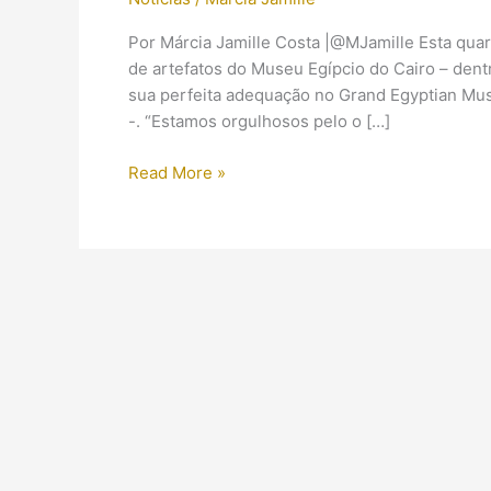
Por Márcia Jamille Costa |@MJamille Esta quart
de artefatos do Museu Egípcio do Cairo – dent
sua perfeita adequação no Grand Egyptian Muse
-. “Estamos orgulhosos pelo o […]
Preparos
Read More »
para
o
Grand
Egyptian
Museum