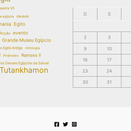
patra VII
D
S
deuses
a egípcia
mania
Egito
evento
 ficção
2
3
Grande Museu Egípcio
do Egito Antigo
mitologia
9
10
i
Ramses II
Pirâmides
16
17
dos Deuses Egípcios da Salvat
Tutankhamon
23
24
30
31