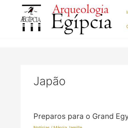
Ir
para
o
conteúdo
Japão
Preparos para o Grand Eg
Notícias
/
Márcia Jamille