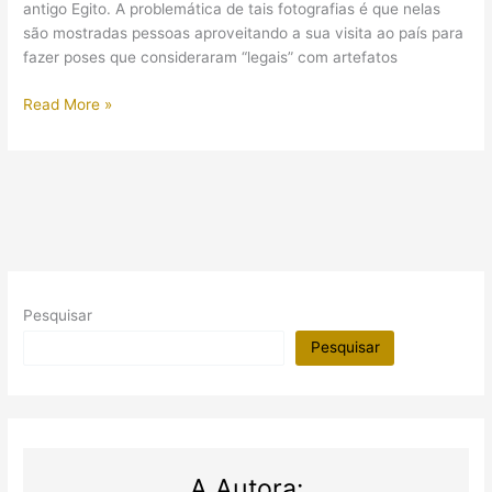
a
antigo Egito. A problemática de tais fotografias é que nelas
ser
são mostradas pessoas aproveitando a sua visita ao país para
notícia
fazer poses que consideraram “legais” com artefatos
Sítios
Read More »
arqueológicos
e
a
arte
dos
turistas
sem-
noção
Pesquisar
Pesquisar
A Autora: