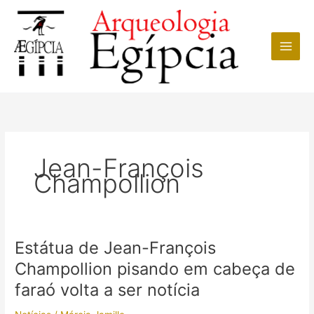
Ir
para
o
conteúdo
Jean-François
Champollion
Estátua de Jean-François
Champollion pisando em cabeça de
faraó volta a ser notícia