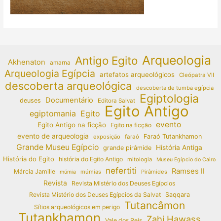
Arqueologia
Antigo Egito
Akhenaton
amarna
Arqueologia Egípcia
artefatos arqueológicos
Cleópatra VII
descoberta arqueológica
descoberta de tumba egípcia
Egiptologia
Documentário
deuses
Editora Salvat
Egito Antigo
egiptomania
Egito
evento
Egito Antigo na ficção
Egito na ficção
evento de arqueologia
Faraó Tutankhamon
exposição
faraó
Grande Museu Egípcio
História Antiga
grande pirâmide
História do Egito
história do Egito Antigo
mitologia
Museu Egípcio do Cairo
nefertiti
Ramses II
Márcia Jamille
múmias
Pirâmides
múmia
Revista
Revista Mistério dos Deuses Egípcios
Revista Mistério dos Deuses Egípcios da Salvat
Saqqara
Tutancâmon
Sítios arqueológicos em perigo
Tutankhamon
Zahi Hawass
Vale dos Reis