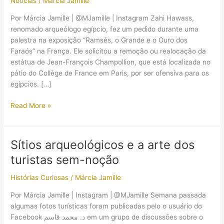
Notícias
/
Márcia Jamille
Por Márcia Jamille | @MJamille | Instagram Zahi Hawass,
renomado arqueólogo egípcio, fez um pedido durante uma
palestra na exposição “Ramsés, o Grande e o Ouro dos
Faraós” na França. Ele solicitou a remoção ou realocação da
estátua de Jean-François Champollion, que está localizada no
pátio do Collège de France em Paris, por ser ofensiva para os
egípcios. […]
Estátua
Read More »
de
Jean-
François
Sítios arqueológicos e a arte dos
Champollion
turistas sem-noção
pisando
em
Histórias Curiosas
/
Márcia Jamille
cabeça
de
Por Márcia Jamille | Instagram | @MJamille Semana passada
faraó
algumas fotos turísticas foram publicadas pelo o usuário do
volta
Facebook د. محمد قاسم em um grupo de discussões sobre o