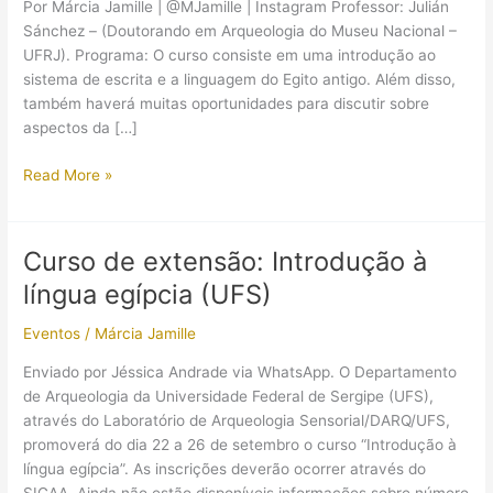
Por Márcia Jamille | @MJamille | Instagram Professor: Julián
Sánchez – (Doutorando em Arqueologia do Museu Nacional –
UFRJ). Programa: O curso consiste em uma introdução ao
sistema de escrita e a linguagem do Egito antigo. Além disso,
também haverá muitas oportunidades para discutir sobre
aspectos da […]
Curso
Read More »
de
extensão:
Introdução
Curso de extensão: Introdução à
à
língua egípcia (UFS)
língua
egípcia
Eventos
/
Márcia Jamille
(Rio
de
Enviado por Jéssica Andrade via WhatsApp. O Departamento
Janeiro)
de Arqueologia da Universidade Federal de Sergipe (UFS),
através do Laboratório de Arqueologia Sensorial/DARQ/UFS,
promoverá do dia 22 a 26 de setembro o curso “Introdução à
língua egípcia”. As inscrições deverão ocorrer através do