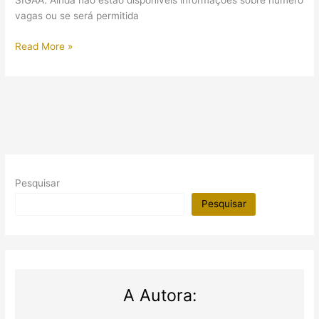
SIGAA. Ainda não estão disponíveis informações sobre número
vagas ou se será permitida
Curso
Read More »
de
extensão:
Introdução
à
língua
egípcia
(UFS)
Pesquisar
Pesquisar
A Autora: