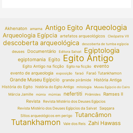
Arqueologia
Antigo Egito
Akhenaton
amarna
Arqueologia Egípcia
artefatos arqueológicos
Cleópatra VII
descoberta arqueológica
descoberta de tumba egípcia
Egiptologia
Documentário
deuses
Editora Salvat
Egito Antigo
egiptomania
Egito
evento
Egito Antigo na ficção
Egito na ficção
evento de arqueologia
Faraó Tutankhamon
exposição
faraó
Grande Museu Egípcio
História Antiga
grande pirâmide
História do Egito
história do Egito Antigo
mitologia
Museu Egípcio do Cairo
nefertiti
Ramses II
Márcia Jamille
múmias
Pirâmides
múmia
Revista
Revista Mistério dos Deuses Egípcios
Revista Mistério dos Deuses Egípcios da Salvat
Saqqara
Tutancâmon
Sítios arqueológicos em perigo
Tutankhamon
Zahi Hawass
Vale dos Reis