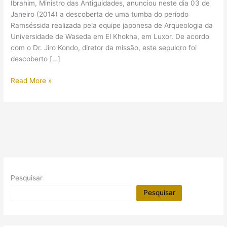
Ibrahim, Ministro das Antiguidades, anunciou neste dia 03 de
Janeiro (2014) a descoberta de uma tumba do período
Ramséssida realizada pela equipe japonesa de Arqueologia da
Universidade de Waseda em El Khokha, em Luxor. De acordo
com o Dr. Jiro Kondo, diretor da missão, este sepulcro foi
descoberto […]
Foi
Read More »
descoberta
mais
uma
tumba
Ramséssida
em
Luxor
Pesquisar
Pesquisar