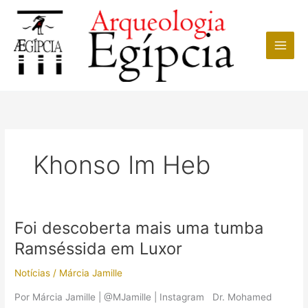
Ir
para
o
conteúdo
Khonso Im Heb
Foi descoberta mais uma tumba
Ramséssida em Luxor
Notícias
/
Márcia Jamille
Por Márcia Jamille | @MJamille | Instagram Dr. Mohamed