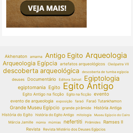
Arqueologia
Antigo Egito
Akhenaton
amarna
Arqueologia Egípcia
artefatos arqueológicos
Cleópatra VII
descoberta arqueológica
descoberta de tumba egípcia
Egiptologia
Documentário
deuses
Editora Salvat
Egito Antigo
egiptomania
Egito
evento
Egito Antigo na ficção
Egito na ficção
evento de arqueologia
Faraó Tutankhamon
exposição
faraó
Grande Museu Egípcio
História Antiga
grande pirâmide
História do Egito
história do Egito Antigo
mitologia
Museu Egípcio do Cairo
nefertiti
Ramses II
Márcia Jamille
múmias
Pirâmides
múmia
Revista
Revista Mistério dos Deuses Egípcios