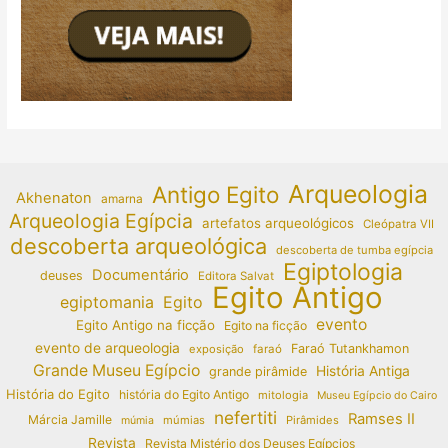
Arqueologia
Antigo Egito
Akhenaton
amarna
Arqueologia Egípcia
artefatos arqueológicos
Cleópatra VII
descoberta arqueológica
descoberta de tumba egípcia
Egiptologia
Documentário
deuses
Editora Salvat
Egito Antigo
egiptomania
Egito
evento
Egito Antigo na ficção
Egito na ficção
evento de arqueologia
Faraó Tutankhamon
exposição
faraó
Grande Museu Egípcio
História Antiga
grande pirâmide
História do Egito
história do Egito Antigo
mitologia
Museu Egípcio do Cairo
nefertiti
Ramses II
Márcia Jamille
múmias
Pirâmides
múmia
Revista
Revista Mistério dos Deuses Egípcios