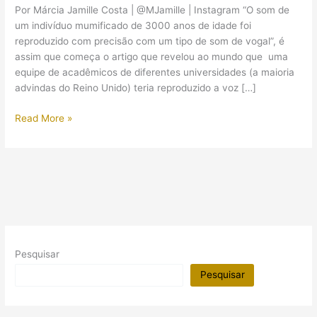
Por Márcia Jamille Costa | @MJamille | Instagram “O som de
um indivíduo mumificado de 3000 anos de idade foi
reproduzido com precisão com um tipo de som de vogal”, é
assim que começa o artigo que revelou ao mundo que uma
equipe de acadêmicos de diferentes universidades (a maioria
advindas do Reino Unido) teria reproduzido a voz […]
A
Read More »
verdade
por
trás
da
história
da
voz
da
Pesquisar
múmia
de
Pesquisar
um
sacerdote