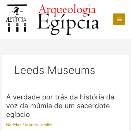
Ir
para
o
conteúdo
Leeds Museums
A verdade por trás da história da
voz da múmia de um sacerdote
egípcio
Notícias
/
Márcia Jamille