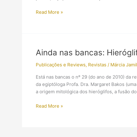
Os
Read More »
primórdios
da
Arqueologia
Histórica
Ainda nas bancas: Hierógl
Publicações e Reviews
,
Revistas
/
Márcia Jamil
Está nas bancas o nº 29 (do ano de 2010) da rev
da egiptóloga Profa. Dra. Margaret Bakos (uma
a origem mitológica dos hieróglifos, a fusão 
Ainda
Read More »
nas
bancas:
Hieróglifos
Modernos