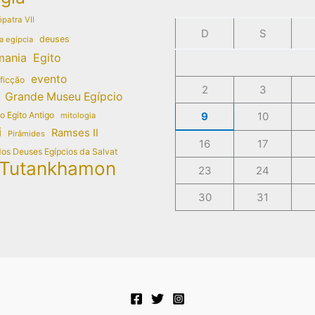
patra VII
D
S
deuses
a egípcia
mania
Egito
evento
 ficção
2
3
Grande Museu Egípcio
do Egito Antigo
9
10
mitologia
i
Ramses II
Pirâmides
16
17
dos Deuses Egípcios da Salvat
Tutankhamon
23
24
30
31