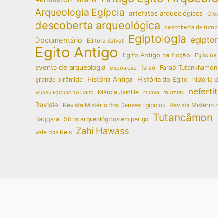
amarna
Arqueologia Egípcia
artefatos arqueológicos
Cleó
descoberta arqueológica
descoberta de tumb
Egiptologia
egipto
Documentário
Editora Salvat
Egito Antigo
Egito Antigo na ficção
Egito na
evento de arqueologia
Faraó Tutankhamon
exposição
faraó
História Antiga
História do Egito
grande pirâmide
história 
nefertit
Márcia Jamille
múmias
Museu Egípcio do Cairo
múmia
Revista
Revista Mistério dos Deuses Egípcios
Revista Mistério 
Tutancâmon
Saqqara
Sítios arqueológicos em perigo
Zahi Hawass
Vale dos Reis