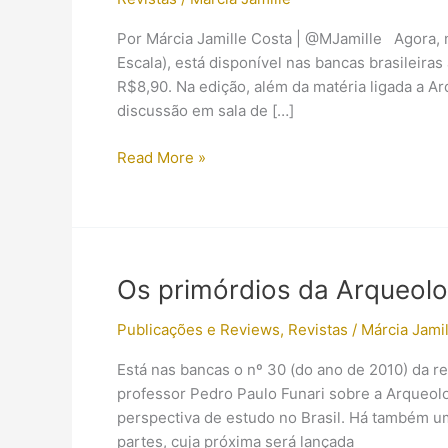
Por Márcia Jamille Costa | @MJamille Agora, na
Escala), está disponível nas bancas brasileira
R$8,90. Na edição, além da matéria ligada a 
discussão em sala de […]
Tutankhamon
Read More »
na
Leituras
da
História
Os primórdios da Arqueolo
Publicações e Reviews
,
Revistas
/
Márcia Jamil
Está nas bancas o nº 30 (do ano de 2010) da re
professor Pedro Paulo Funari sobre a Arqueol
perspectiva de estudo no Brasil. Há também u
partes, cuja próxima será lançada