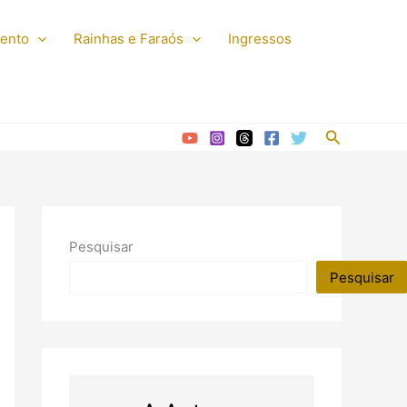
mento
Rainhas e Faraós
Ingressos
Pesquisar
Pesquisar
Pesquisar