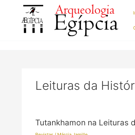
Ir
para
o
conteúdo
Leituras da Histór
Tutankhamon na Leituras d
Revistas
/
Márcia Jamille