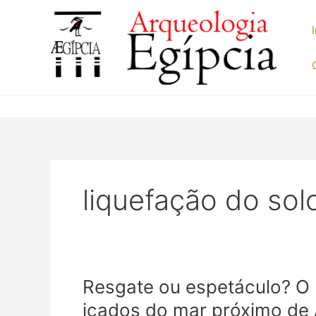
Ir
para
o
conteúdo
liquefação do sol
Resgate ou espetáculo? O 
içados do mar próximo de 