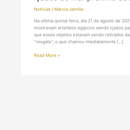
Notícias
/
Márcia Jamille
Na última quinta-feira, dia 21 de agosto de 20
mostravam artefatos egípcios sendo içados par
que esses objetos estavam sendo retirados da 
“resgate”, o que chamou imediatamente […]
Resgate
Read More »
ou
espetáculo?
O
problema
dos
artefatos
egípcios
içados
do
mar