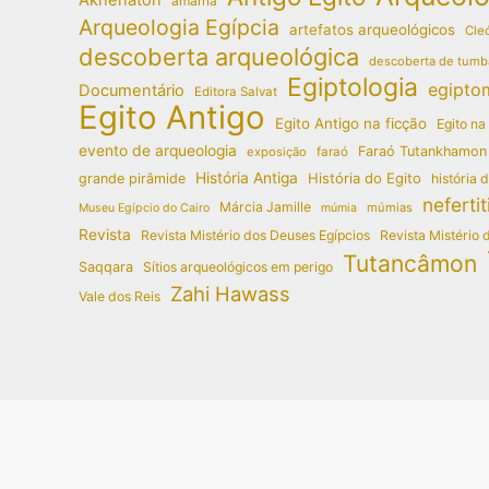
amarna
Arqueologia Egípcia
artefatos arqueológicos
Cleó
descoberta arqueológica
descoberta de tumb
Egiptologia
egipto
Documentário
Editora Salvat
Egito Antigo
Egito Antigo na ficção
Egito na
evento de arqueologia
Faraó Tutankhamon
exposição
faraó
História Antiga
História do Egito
grande pirâmide
história 
nefertit
Márcia Jamille
múmias
Museu Egípcio do Cairo
múmia
Revista
Revista Mistério dos Deuses Egípcios
Revista Mistério 
Tutancâmon
Saqqara
Sítios arqueológicos em perigo
Zahi Hawass
Vale dos Reis