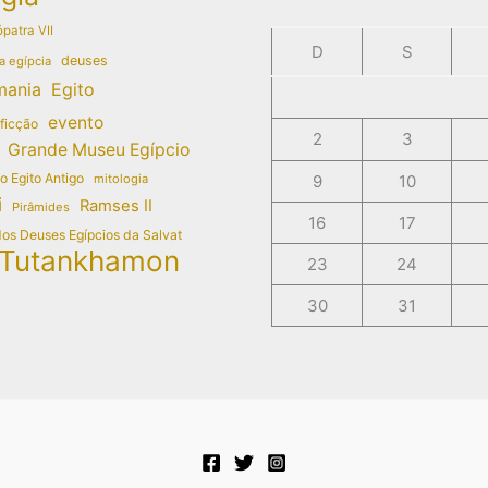
patra VII
D
S
deuses
a egípcia
mania
Egito
evento
 ficção
2
3
Grande Museu Egípcio
do Egito Antigo
mitologia
9
10
i
Ramses II
Pirâmides
16
17
dos Deuses Egípcios da Salvat
Tutankhamon
23
24
30
31