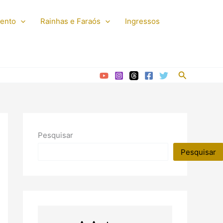
mento
Rainhas e Faraós
Ingressos
Pesquisar
Pesquisar
Pesquisar