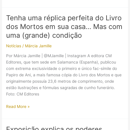
independente
ambientado
no
Tenha uma réplica perfeita do Livro
Egito
dos Mortos em sua casa… Mas com
Antigo
avança
uma (grande) condição
em
Notícias
/
Márcia Jamille
seu
desenvolvimento
Por Márcia Jamille | @MJamille | Instagram A editora CM
Editores, que tem sede em Salamanca (Espanha), publicou
com extrema exclusividade o primeiro e único fac-símile do
Papiro de Ani, a mais famosa cópia do Livro dos Mortos e que
originalmente possuía 23,6 metros de comprimento, onde
estão ilustrações e fórmulas sagradas de cunho funerário.
Foto: CM Editores
Tenha
Read More »
uma
réplica
perfeita
Exposição explica os poderes