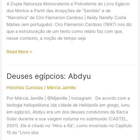
A Dupla Natureza Monovalente e Polivalente do Livro Egípcio
dos Mortos a Partir das Acepções de “Sentido” e de
“Narrativa” de Ciro Flamarion Cardoso | Keidy Narelly Costa
Matias (em português): Ciro Flamarion Cardoso (1997) nos diz
que a estruturação de um texto como relato faz com que,
nesse contexto, a noção de tempo seja
【Artigo】
Read More »
A
dupla
natureza
Deuses egípcios: Abdyu
monovalente
e
Histórias Curiosas
/
Márcia Jamille
polivalente
Por Márcia Jamille | @Mjamille | Instagram De acordo com a
do
teologia heliopolitana (da cidade de Heliópolis em grego, Iunu
Livro
em egípcio), Abdyu era um dos deuses condutores da Barca
Egípcio
Solar durante a sua viagem noturna no submundo (CASTEL,
dos
2001). Ele é citado no “Hino a Rá”, como mostrado no Capítulo
Mortos
15 do “Livro dos