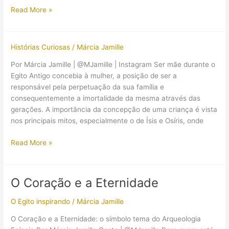
Deuses
Read More »
egípcios:
Abdyu
Histórias Curiosas
/
Márcia Jamille
Por Márcia Jamille | @MJamille | Instagram Ser mãe durante o
Egito Antigo concebia à mulher, a posição de ser a
responsável pela perpetuação da sua família e
consequentemente a imortalidade da mesma através das
gerações. A importância da concepção de uma criança é vista
nos principais mitos, especialmente o de Ísis e Osíris, onde
Ser
Read More »
mãe
no
Egito
O Coração e a Eternidade
Antigo
O Egito inspirando
/
Márcia Jamille
O Coração e a Eternidade: o símbolo tema do Arqueologia