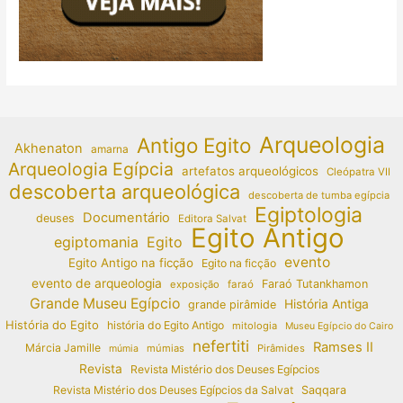
Arqueologia
Antigo Egito
Akhenaton
amarna
Arqueologia Egípcia
artefatos arqueológicos
Cleópatra VII
descoberta arqueológica
descoberta de tumba egípcia
Egiptologia
Documentário
deuses
Editora Salvat
Egito Antigo
egiptomania
Egito
evento
Egito Antigo na ficção
Egito na ficção
evento de arqueologia
Faraó Tutankhamon
exposição
faraó
Grande Museu Egípcio
História Antiga
grande pirâmide
História do Egito
história do Egito Antigo
mitologia
Museu Egípcio do Cairo
nefertiti
Ramses II
Márcia Jamille
múmias
Pirâmides
múmia
Revista
Revista Mistério dos Deuses Egípcios
Revista Mistério dos Deuses Egípcios da Salvat
Saqqara