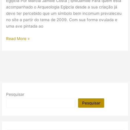
Egípcia Por Márcia Jamille Costa | @MJamille Para quem está
acompanhado o Arqueologia Egípcia desde a sua criação já
deve ter percebido que um símbolo bem incomum prevaleceu
no site a partir do tema de 2009. Com sua forma ovulada e
uma ave pintada ao
O
Read More »
Coração
e
a
Eternidade
Pesquisar
Pesquisar