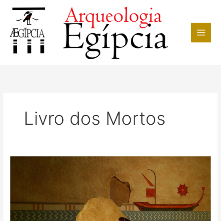
Ir
para
o
conteúdo
Livro dos Mortos