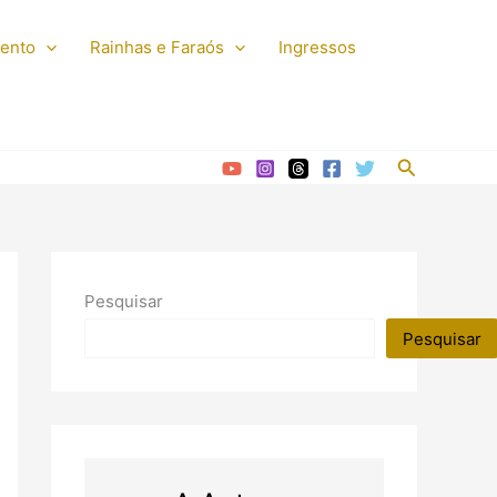
mento
Rainhas e Faraós
Ingressos
Pesquisar
Pesquisar
Pesquisar