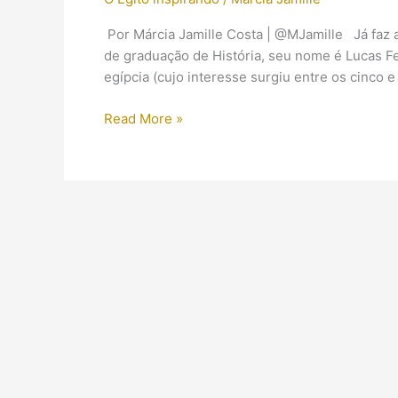
Por Márcia Jamille Costa | @MJamille Já faz 
de graduação de História, seu nome é Lucas Fe
egípcia (cujo interesse surgiu entre os cinco e
【Vídeo】
Read More »
Introdução
aos
Hieróglifos