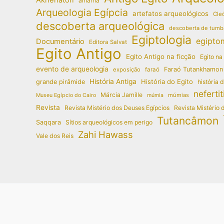
amarna
Arqueologia Egípcia
artefatos arqueológicos
Cleó
descoberta arqueológica
descoberta de tumb
Egiptologia
egipto
Documentário
Editora Salvat
Egito Antigo
Egito Antigo na ficção
Egito na
evento de arqueologia
Faraó Tutankhamon
exposição
faraó
História Antiga
História do Egito
grande pirâmide
história 
nefertit
Márcia Jamille
múmias
Museu Egípcio do Cairo
múmia
Revista
Revista Mistério dos Deuses Egípcios
Revista Mistério 
Tutancâmon
Saqqara
Sítios arqueológicos em perigo
Zahi Hawass
Vale dos Reis