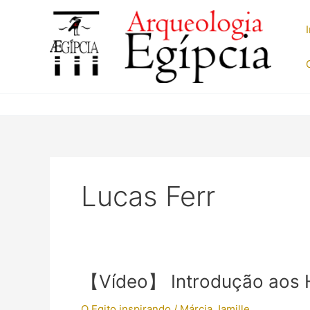
Ir
para
o
conteúdo
Lucas Ferr
【Vídeo】 Introdução aos H
O Egito inspirando
/
Márcia Jamille