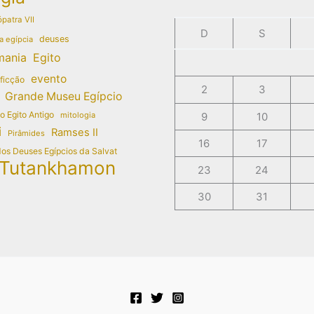
patra VII
D
S
deuses
a egípcia
mania
Egito
evento
 ficção
2
3
Grande Museu Egípcio
do Egito Antigo
mitologia
9
10
i
Ramses II
Pirâmides
16
17
dos Deuses Egípcios da Salvat
Tutankhamon
23
24
30
31