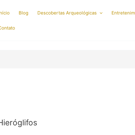
Início
Blog
Descobertas Arqueológicas
Entreteni
Contato
ieróglifos