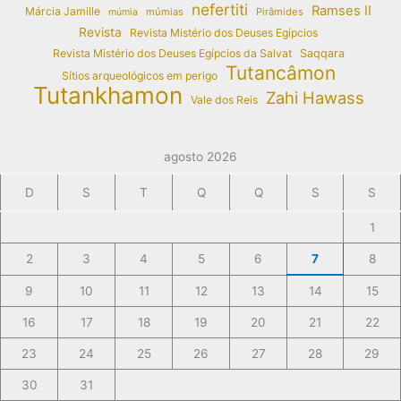
nefertiti
Ramses II
Márcia Jamille
múmias
Pirâmides
múmia
Revista
Revista Mistério dos Deuses Egípcios
Revista Mistério dos Deuses Egípcios da Salvat
Saqqara
Tutancâmon
Sítios arqueológicos em perigo
Tutankhamon
Zahi Hawass
Vale dos Reis
agosto 2026
D
S
T
Q
Q
S
S
1
2
3
4
5
6
7
8
9
10
11
12
13
14
15
16
17
18
19
20
21
22
23
24
25
26
27
28
29
30
31