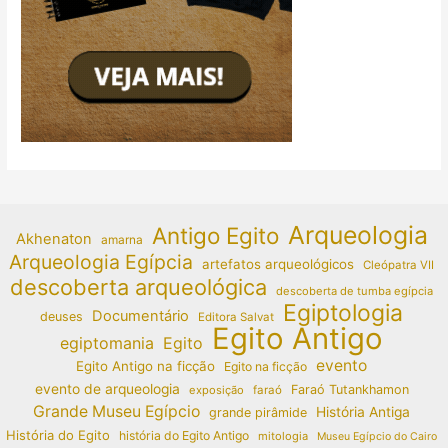
Arqueologia
Antigo Egito
Akhenaton
amarna
Arqueologia Egípcia
artefatos arqueológicos
Cleópatra VII
descoberta arqueológica
descoberta de tumba egípcia
Egiptologia
Documentário
deuses
Editora Salvat
Egito Antigo
egiptomania
Egito
evento
Egito Antigo na ficção
Egito na ficção
evento de arqueologia
Faraó Tutankhamon
exposição
faraó
Grande Museu Egípcio
História Antiga
grande pirâmide
História do Egito
história do Egito Antigo
mitologia
Museu Egípcio do Cairo