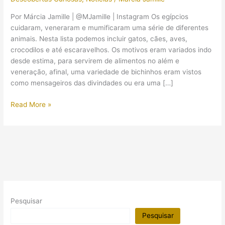
Por Márcia Jamille | @MJamille | Instagram Os egípcios
cuidaram, veneraram e mumificaram uma série de diferentes
animais. Nesta lista podemos incluir gatos, cães, aves,
crocodilos e até escaravelhos. Os motivos eram variados indo
desde estima, para servirem de alimentos no além e
veneração, afinal, uma variedade de bichinhos eram vistos
como mensageiros das divindades ou era uma […]
Múmias
Read More »
raras
de
leões
são
encontradas
em
cemitério
do
Pesquisar
Egito
Antigo
Pesquisar