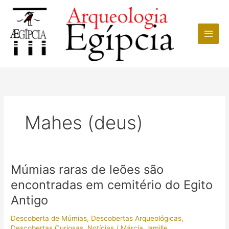
Ir
para
o
conteúdo
Mahes (deus)
Múmias raras de leões são
encontradas em cemitério do Egito
Antigo
Descoberta de Múmias
,
Descobertas Arqueológicas
,
Descobertas Curiosas
,
Notícias
/
Márcia Jamille