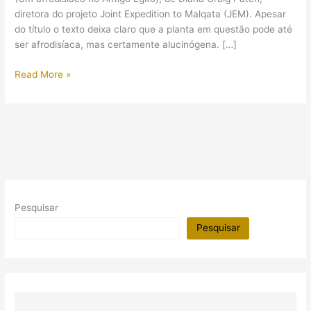
diretora do projeto Joint Expedition to Malqata (JEM). Apesar
do título o texto deixa claro que a planta em questão pode até
ser afrodisíaca, mas certamente alucinógena. […]
Um
Read More »
afrodisíaco
no
Antigo
Egito
Pesquisar
Pesquisar