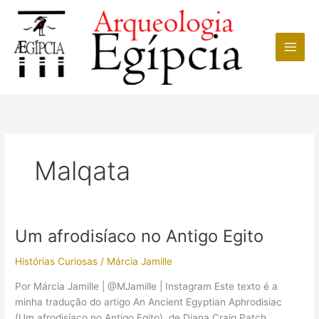
Ir
para
o
conteúdo
Malqata
Um afrodisíaco no Antigo Egito
Histórias Curiosas
/
Márcia Jamille
Por Márcia Jamille | @MJamille | Instagram Este texto é a
minha tradução do artigo An Ancient Egyptian Aphrodisiac
(Um afrodisíaco no Antigo Egito), de Diana Craig Patch,