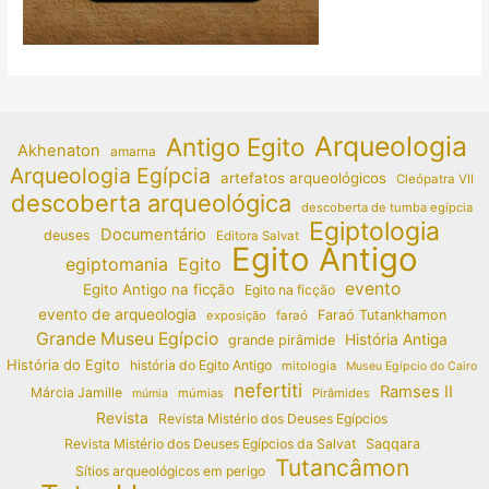
Arqueologia
Antigo Egito
Akhenaton
amarna
Arqueologia Egípcia
artefatos arqueológicos
Cleópatra VII
descoberta arqueológica
descoberta de tumba egípcia
Egiptologia
Documentário
deuses
Editora Salvat
Egito Antigo
egiptomania
Egito
evento
Egito Antigo na ficção
Egito na ficção
evento de arqueologia
Faraó Tutankhamon
exposição
faraó
Grande Museu Egípcio
História Antiga
grande pirâmide
História do Egito
história do Egito Antigo
mitologia
Museu Egípcio do Cairo
nefertiti
Ramses II
Márcia Jamille
múmias
Pirâmides
múmia
Revista
Revista Mistério dos Deuses Egípcios
Revista Mistério dos Deuses Egípcios da Salvat
Saqqara
Tutancâmon
Sítios arqueológicos em perigo