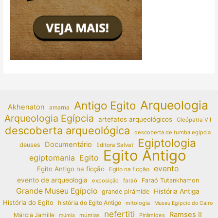
Arqueologia
Antigo Egito
Akhenaton
amarna
Arqueologia Egípcia
artefatos arqueológicos
Cleópatra VII
descoberta arqueológica
descoberta de tumba egípcia
Egiptologia
Documentário
deuses
Editora Salvat
Egito Antigo
egiptomania
Egito
evento
Egito Antigo na ficção
Egito na ficção
evento de arqueologia
Faraó Tutankhamon
exposição
faraó
Grande Museu Egípcio
História Antiga
grande pirâmide
História do Egito
história do Egito Antigo
mitologia
Museu Egípcio do Cairo
nefertiti
Ramses II
Márcia Jamille
múmias
Pirâmides
múmia