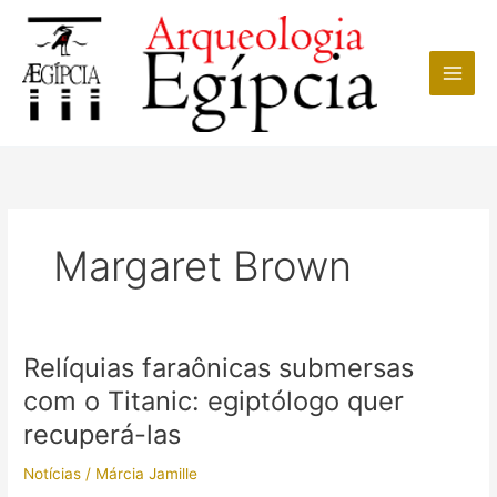
Ir
para
o
conteúdo
Margaret Brown
Relíquias faraônicas submersas
com o Titanic: egiptólogo quer
recuperá-las
Notícias
/
Márcia Jamille