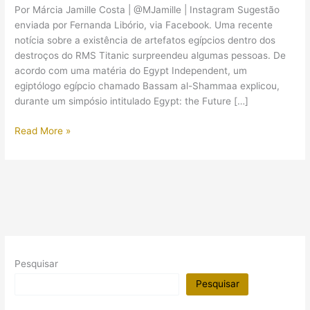
Por Márcia Jamille Costa | @MJamille | Instagram Sugestão
enviada por Fernanda Libório, via Facebook. Uma recente
notícia sobre a existência de artefatos egípcios dentro dos
destroços do RMS Titanic surpreendeu algumas pessoas. De
acordo com uma matéria do Egypt Independent, um
egiptólogo egípcio chamado Bassam al-Shammaa explicou,
durante um simpósio intitulado Egypt: the Future […]
Relíquias
Read More »
faraônicas
submersas
com
o
Titanic:
egiptólogo
quer
recuperá-
Pesquisar
las
Pesquisar