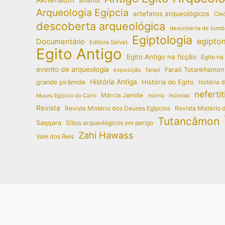
amarna
Arqueologia Egípcia
artefatos arqueológicos
Cleó
descoberta arqueológica
descoberta de tumb
Egiptologia
egipto
Documentário
Editora Salvat
Egito Antigo
Egito Antigo na ficção
Egito na
evento de arqueologia
Faraó Tutankhamon
exposição
faraó
História Antiga
História do Egito
grande pirâmide
história 
nefertit
Márcia Jamille
múmias
Museu Egípcio do Cairo
múmia
Revista
Revista Mistério dos Deuses Egípcios
Revista Mistério 
Tutancâmon
Saqqara
Sítios arqueológicos em perigo
Zahi Hawass
Vale dos Reis