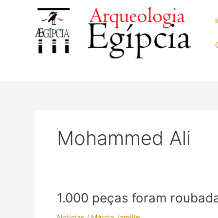
Ir
para
o
conteúdo
Mohammed Ali
1.000 peças foram roubada
Notícias
/
Márcia Jamille