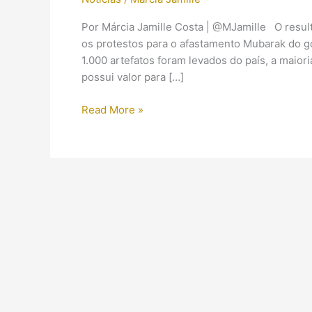
Por Márcia Jamille Costa | @MJamille O resul
os protestos para o afastamento Mubarak do g
1.000 artefatos foram levados do país, a maior
possui valor para […]
1.000
Read More »
peças
foram
roubadas
do
Egito