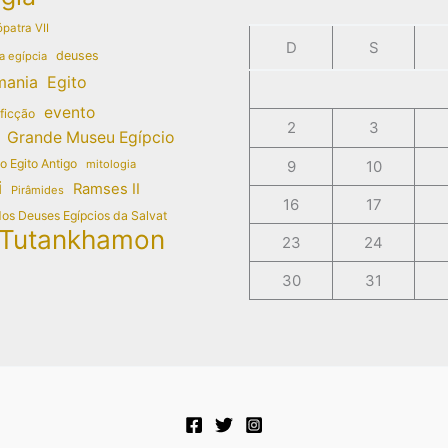
patra VII
D
S
deuses
a egípcia
mania
Egito
evento
 ficção
2
3
Grande Museu Egípcio
do Egito Antigo
mitologia
9
10
i
Ramses II
Pirâmides
16
17
dos Deuses Egípcios da Salvat
Tutankhamon
23
24
30
31