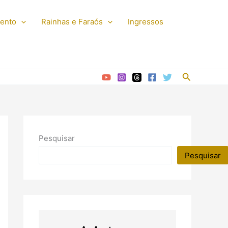
mento
Rainhas e Faraós
Ingressos
Pesquisar
Pesquisar
Pesquisar