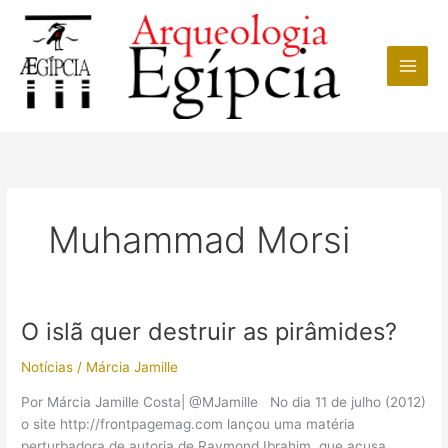
Ir
para
o
conteúdo
Muhammad Morsi
O islã quer destruir as pirâmides?
Notícias
/
Márcia Jamille
Por Márcia Jamille Costa| @MJamille No dia 11 de julho (2012)
o site http://frontpagemag.com lançou uma matéria
perturbadora de autoria de Raymond Ibrahim, que acusa