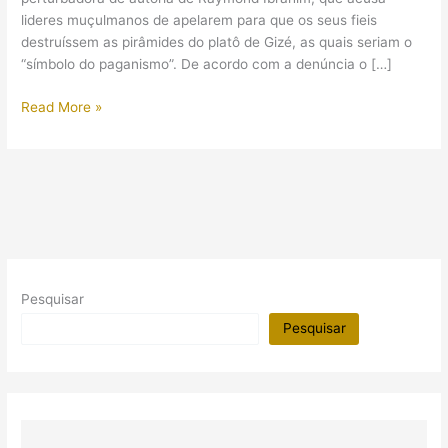
lideres muçulmanos de apelarem para que os seus fieis
destruíssem as pirâmides do platô de Gizé, as quais seriam o
“símbolo do paganismo”. De acordo com a denúncia o […]
O
Read More »
islã
quer
destruir
as
pirâmides?
Pesquisar
Pesquisar