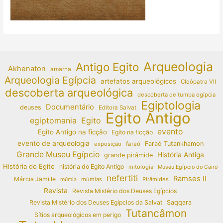
Arqueologia
Antigo Egito
Akhenaton
amarna
Arqueologia Egípcia
artefatos arqueológicos
Cleópatra VII
descoberta arqueológica
descoberta de tumba egípcia
Egiptologia
Documentário
deuses
Editora Salvat
Egito Antigo
egiptomania
Egito
evento
Egito Antigo na ficção
Egito na ficção
evento de arqueologia
Faraó Tutankhamon
exposição
faraó
Grande Museu Egípcio
História Antiga
grande pirâmide
História do Egito
história do Egito Antigo
mitologia
Museu Egípcio do Cairo
nefertiti
Ramses II
Márcia Jamille
múmias
Pirâmides
múmia
Revista
Revista Mistério dos Deuses Egípcios
Revista Mistério dos Deuses Egípcios da Salvat
Saqqara
Tutancâmon
Sítios arqueológicos em perigo