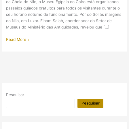
da Cheia do Nilo, o Museu Egípcio do Cairo está organizando
passeios guiados gratuitos para todos os visitantes durante o
seu horário noturno de funcionamento. Pôr do Sol às margens
do Nilo, em Luxor. Elham Salah, coordenador do Setor de
Museus do Ministério das Antiguidades, revelou que […]
Cheia
Read More »
do
Rio
Nilo
é
celebrada
pelo
Museu
Egípcio
Pesquisar
do
Cairo
Pesquisar