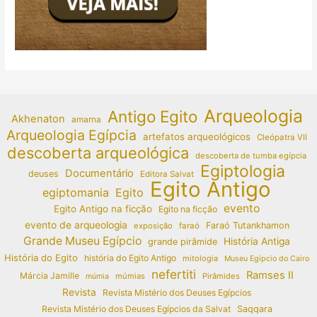
Arqueologia
Antigo Egito
Akhenaton
amarna
Arqueologia Egípcia
artefatos arqueológicos
Cleópatra VII
descoberta arqueológica
descoberta de tumba egípcia
Egiptologia
Documentário
deuses
Editora Salvat
Egito Antigo
egiptomania
Egito
evento
Egito Antigo na ficção
Egito na ficção
evento de arqueologia
Faraó Tutankhamon
exposição
faraó
Grande Museu Egípcio
História Antiga
grande pirâmide
História do Egito
história do Egito Antigo
mitologia
Museu Egípcio do Cairo
nefertiti
Ramses II
Márcia Jamille
múmias
Pirâmides
múmia
Revista
Revista Mistério dos Deuses Egípcios
Revista Mistério dos Deuses Egípcios da Salvat
Saqqara