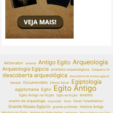
Arqueologia
Antigo Egito
Akhenaton
amarna
Arqueologia Egípcia
artefatos arqueológicos
Cleópatra VII
descoberta arqueológica
descoberta de tumba egípcia
Egiptologia
Documentário
deuses
Editora Salvat
Egito Antigo
egiptomania
Egito
evento
Egito Antigo na ficção
Egito na ficção
evento de arqueologia
Faraó Tutankhamon
exposição
faraó
Grande Museu Egípcio
História Antiga
grande pirâmide
História do Egito
história do Egito Antigo
mitologia
Museu Egípcio do Cairo