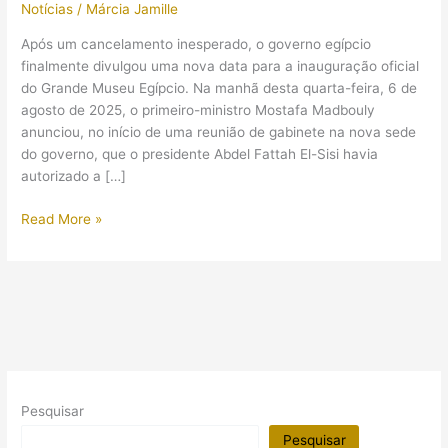
Notícias
/
Márcia Jamille
Após um cancelamento inesperado, o governo egípcio
finalmente divulgou uma nova data para a inauguração oficial
do Grande Museu Egípcio. Na manhã desta quarta-feira, 6 de
agosto de 2025, o primeiro-ministro Mostafa Madbouly
anunciou, no início de uma reunião de gabinete na nova sede
do governo, que o presidente Abdel Fattah El-Sisi havia
autorizado a […]
O
Read More »
governo
egípcio
escolheu
uma
nova
data
para
a
Pesquisar
inauguração
oficial
Pesquisar