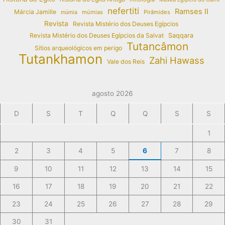
nefertiti
Ramses II
Márcia Jamille
múmias
Pirâmides
múmia
Revista
Revista Mistério dos Deuses Egípcios
Revista Mistério dos Deuses Egípcios da Salvat
Saqqara
Tutancâmon
Sítios arqueológicos em perigo
Tutankhamon
Zahi Hawass
Vale dos Reis
agosto 2026
D
S
T
Q
Q
S
S
1
2
3
4
5
6
7
8
9
10
11
12
13
14
15
16
17
18
19
20
21
22
23
24
25
26
27
28
29
30
31