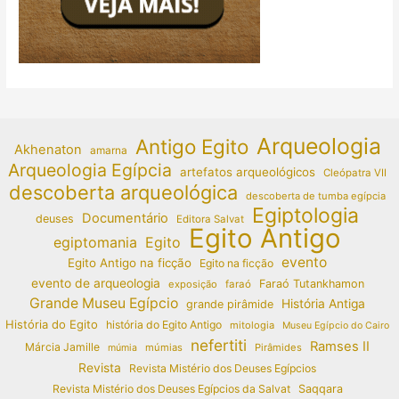
Arqueologia
Antigo Egito
Akhenaton
amarna
Arqueologia Egípcia
artefatos arqueológicos
Cleópatra VII
descoberta arqueológica
descoberta de tumba egípcia
Egiptologia
Documentário
deuses
Editora Salvat
Egito Antigo
egiptomania
Egito
evento
Egito Antigo na ficção
Egito na ficção
evento de arqueologia
Faraó Tutankhamon
exposição
faraó
Grande Museu Egípcio
História Antiga
grande pirâmide
História do Egito
história do Egito Antigo
mitologia
Museu Egípcio do Cairo
nefertiti
Ramses II
Márcia Jamille
múmias
Pirâmides
múmia
Revista
Revista Mistério dos Deuses Egípcios
Revista Mistério dos Deuses Egípcios da Salvat
Saqqara