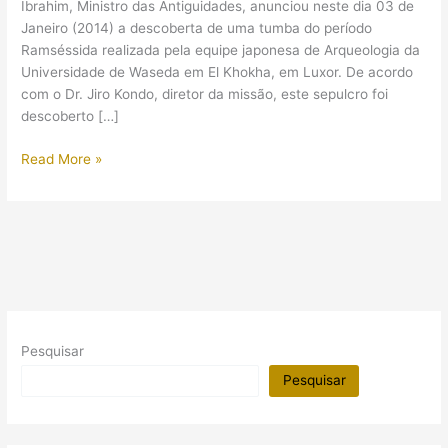
Ibrahim, Ministro das Antiguidades, anunciou neste dia 03 de
Janeiro (2014) a descoberta de uma tumba do período
Ramséssida realizada pela equipe japonesa de Arqueologia da
Universidade de Waseda em El Khokha, em Luxor. De acordo
com o Dr. Jiro Kondo, diretor da missão, este sepulcro foi
descoberto […]
Foi
Read More »
descoberta
mais
uma
tumba
Ramséssida
em
Luxor
Pesquisar
Pesquisar