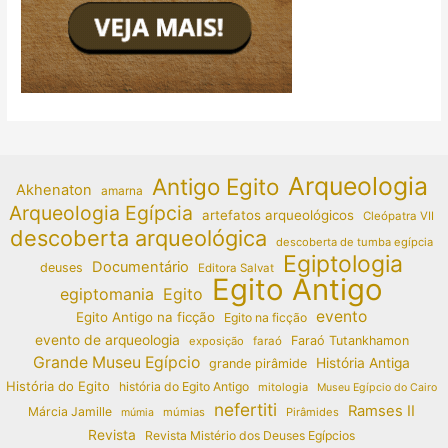
Arqueologia
Antigo Egito
Akhenaton
amarna
Arqueologia Egípcia
artefatos arqueológicos
Cleópatra VII
descoberta arqueológica
descoberta de tumba egípcia
Egiptologia
Documentário
deuses
Editora Salvat
Egito Antigo
egiptomania
Egito
evento
Egito Antigo na ficção
Egito na ficção
evento de arqueologia
Faraó Tutankhamon
exposição
faraó
Grande Museu Egípcio
História Antiga
grande pirâmide
História do Egito
história do Egito Antigo
mitologia
Museu Egípcio do Cairo
nefertiti
Ramses II
Márcia Jamille
múmias
Pirâmides
múmia
Revista
Revista Mistério dos Deuses Egípcios