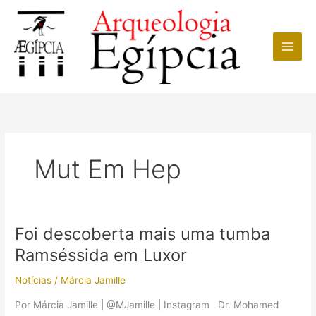
Ir
para
o
conteúdo
Mut Em Hep
Foi descoberta mais uma tumba
Ramséssida em Luxor
Notícias
/
Márcia Jamille
Por Márcia Jamille | @MJamille | Instagram Dr. Mohamed