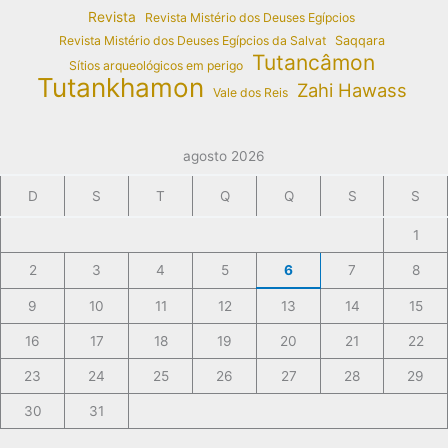
Revista
Revista Mistério dos Deuses Egípcios
Revista Mistério dos Deuses Egípcios da Salvat
Saqqara
Tutancâmon
Sítios arqueológicos em perigo
Tutankhamon
Zahi Hawass
Vale dos Reis
agosto 2026
D
S
T
Q
Q
S
S
1
2
3
4
5
6
7
8
9
10
11
12
13
14
15
16
17
18
19
20
21
22
23
24
25
26
27
28
29
30
31