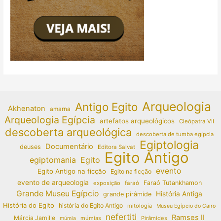
Arqueologia
Antigo Egito
Akhenaton
amarna
Arqueologia Egípcia
artefatos arqueológicos
Cleópatra VII
descoberta arqueológica
descoberta de tumba egípcia
Egiptologia
Documentário
deuses
Editora Salvat
Egito Antigo
egiptomania
Egito
evento
Egito Antigo na ficção
Egito na ficção
evento de arqueologia
Faraó Tutankhamon
exposição
faraó
Grande Museu Egípcio
História Antiga
grande pirâmide
História do Egito
história do Egito Antigo
mitologia
Museu Egípcio do Cairo
nefertiti
Ramses II
Márcia Jamille
múmias
Pirâmides
múmia