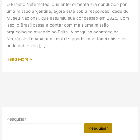
O Projeto Neferhotep, que anteriormente era conduzido por
uma missão argentina, agora está sob a responsabilidade do
Museu Nacional, que assumiu sua concessão em 2025. Com
isso, o Brasil passa a contar com mais uma missão
arqueológica atuando no Egito. A pesquisa acontece na
Necrópole Tebana, um local de grande importância histórica
onde nobres do […]
Brasil
Read More »
no
Egito:
Pesquisadores
do
Museu
Nacional
estão
trabalhando
Pesquisar
em
tumba
Pesquisar
da