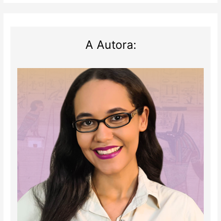
época
dos
faraós
A Autora: