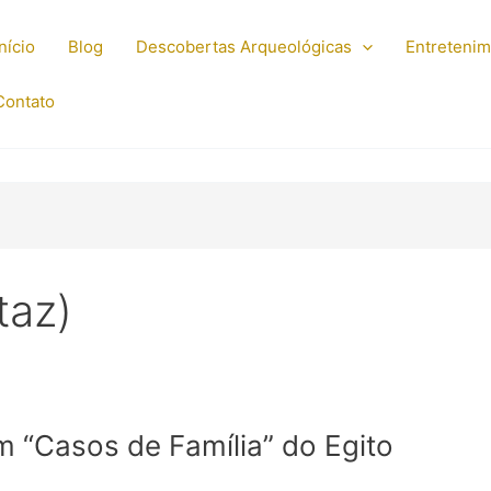
Início
Blog
Descobertas Arqueológicas
Entreteni
Contato
taz)
um “Casos de Família” do Egito