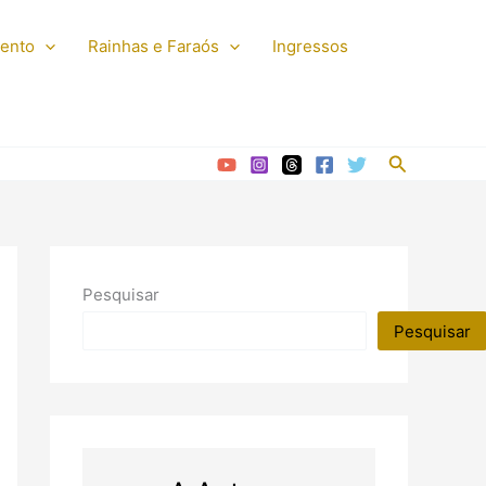
mento
Rainhas e Faraós
Ingressos
Pesquisar
Pesquisar
Pesquisar