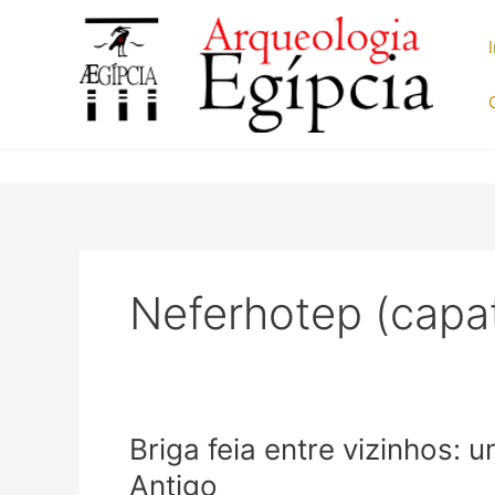
Ir
para
o
conteúdo
Neferhotep (capa
Briga feia entre vizinhos: 
Antigo