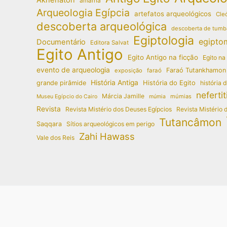
amarna
Arqueologia Egípcia
artefatos arqueológicos
Cleó
descoberta arqueológica
descoberta de tumb
Egiptologia
egipto
Documentário
Editora Salvat
Egito Antigo
Egito Antigo na ficção
Egito na
evento de arqueologia
Faraó Tutankhamon
exposição
faraó
História Antiga
História do Egito
grande pirâmide
história 
nefertit
Márcia Jamille
múmias
Museu Egípcio do Cairo
múmia
Revista
Revista Mistério dos Deuses Egípcios
Revista Mistério 
Tutancâmon
Saqqara
Sítios arqueológicos em perigo
Zahi Hawass
Vale dos Reis