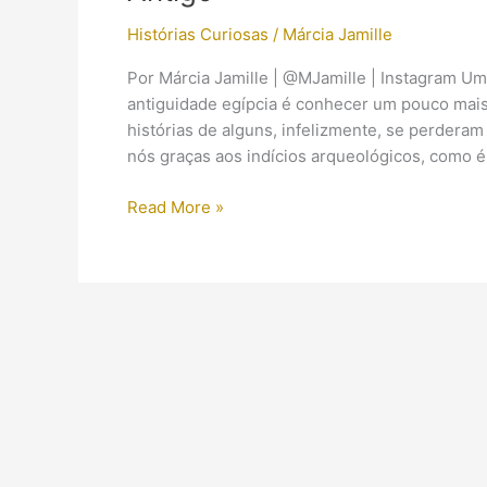
Histórias Curiosas
/
Márcia Jamille
Por Márcia Jamille | @MJamille | Instagram Um
antiguidade egípcia é conhecer um pouco mais
histórias de alguns, infelizmente, se perdera
nós graças aos indícios arqueológicos, como é
Briga
Read More »
feia
entre
vizinhos:
um
“Casos
de
Família”
do
Egito
Antigo