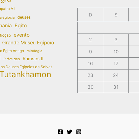
patra VII
D
S
deuses
a egípcia
mania
Egito
evento
 ficção
2
3
Grande Museu Egípcio
do Egito Antigo
mitologia
9
10
i
Ramses II
Pirâmides
16
17
dos Deuses Egípcios da Salvat
Tutankhamon
23
24
30
31