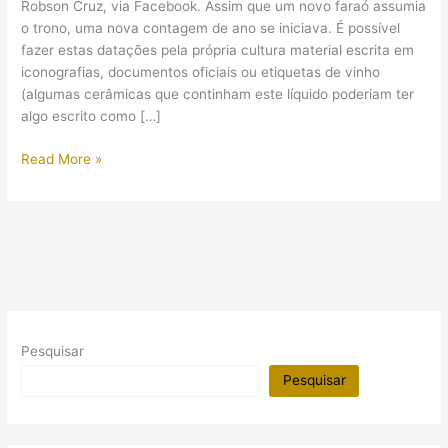
Robson Cruz, via Facebook. Assim que um novo faraó assumia
o trono, uma nova contagem de ano se iniciava. É possível
fazer estas datações pela própria cultura material escrita em
iconografias, documentos oficiais ou etiquetas de vinho
(algumas cerâmicas que continham este líquido poderiam ter
algo escrito como […]
Nefertiti
Read More »
viveu
mais
anos
do
que
antes
se
supunha
Pesquisar
Pesquisar