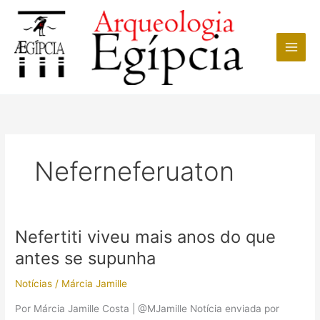
Ir
para
o
conteúdo
Neferneferuaton
Nefertiti viveu mais anos do que
antes se supunha
Notícias
/
Márcia Jamille
Por Márcia Jamille Costa | @MJamille Notícia enviada por