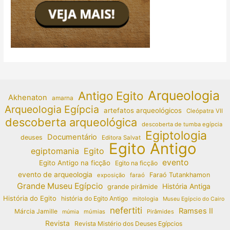
Arqueologia
Antigo Egito
Akhenaton
amarna
Arqueologia Egípcia
artefatos arqueológicos
Cleópatra VII
descoberta arqueológica
descoberta de tumba egípcia
Egiptologia
Documentário
deuses
Editora Salvat
Egito Antigo
egiptomania
Egito
evento
Egito Antigo na ficção
Egito na ficção
evento de arqueologia
Faraó Tutankhamon
exposição
faraó
Grande Museu Egípcio
História Antiga
grande pirâmide
História do Egito
história do Egito Antigo
mitologia
Museu Egípcio do Cairo
nefertiti
Ramses II
Márcia Jamille
múmias
Pirâmides
múmia
Revista
Revista Mistério dos Deuses Egípcios