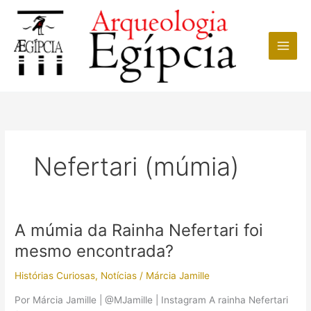
Ir
para
o
conteúdo
Nefertari (múmia)
A múmia da Rainha Nefertari foi
mesmo encontrada?
Histórias Curiosas
,
Notícias
/
Márcia Jamille
Por Márcia Jamille | @MJamille | Instagram A rainha Nefertari