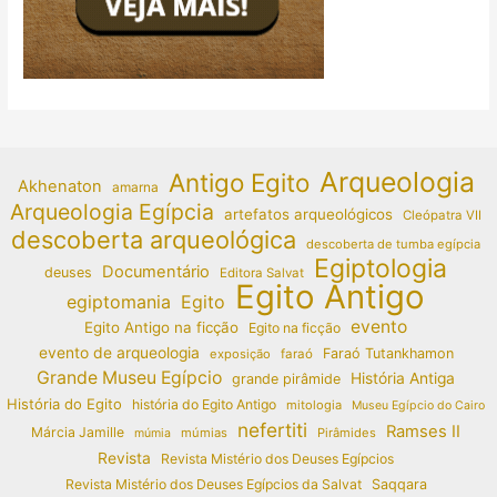
Arqueologia
Antigo Egito
Akhenaton
amarna
Arqueologia Egípcia
artefatos arqueológicos
Cleópatra VII
descoberta arqueológica
descoberta de tumba egípcia
Egiptologia
Documentário
deuses
Editora Salvat
Egito Antigo
egiptomania
Egito
evento
Egito Antigo na ficção
Egito na ficção
evento de arqueologia
Faraó Tutankhamon
exposição
faraó
Grande Museu Egípcio
História Antiga
grande pirâmide
História do Egito
história do Egito Antigo
mitologia
Museu Egípcio do Cairo
nefertiti
Ramses II
Márcia Jamille
múmias
Pirâmides
múmia
Revista
Revista Mistério dos Deuses Egípcios
Revista Mistério dos Deuses Egípcios da Salvat
Saqqara