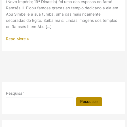
(Novo Império; 19ª Dinastia) foi uma das esposas do faraó
Ramsés II. Ficou famosa graças ao templo dedicado a ela em
Abu Simbel e a sua tumba, uma das mais ricamente
decoradas do Egito. Saiba mais: Lindas imagens dos templos
de Ramsés II em Abu […]
A
Read More »
múmia
da
Rainha
Nefertari
foi
mesmo
encontrada?
Pesquisar
Pesquisar