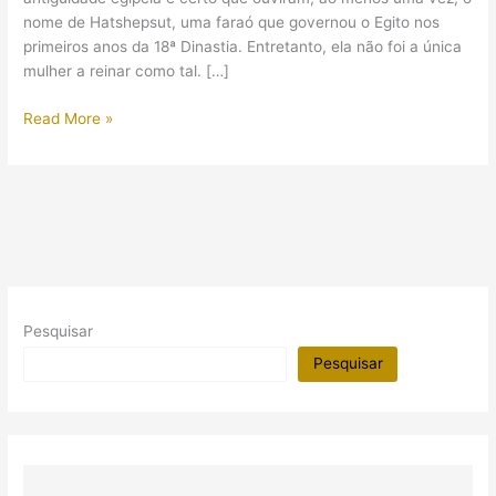
nome de Hatshepsut, uma faraó que governou o Egito nos
primeiros anos da 18ª Dinastia. Entretanto, ela não foi a única
mulher a reinar como tal. […]
(Vídeo)
Read More »
Mulheres
faraós
Pesquisar
Pesquisar