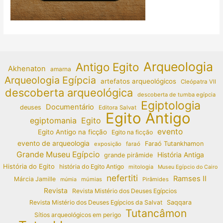
Arqueologia
Antigo Egito
Akhenaton
amarna
Arqueologia Egípcia
artefatos arqueológicos
Cleópatra VII
descoberta arqueológica
descoberta de tumba egípcia
Egiptologia
Documentário
deuses
Editora Salvat
Egito Antigo
egiptomania
Egito
evento
Egito Antigo na ficção
Egito na ficção
evento de arqueologia
Faraó Tutankhamon
exposição
faraó
Grande Museu Egípcio
História Antiga
grande pirâmide
História do Egito
história do Egito Antigo
mitologia
Museu Egípcio do Cairo
nefertiti
Ramses II
Márcia Jamille
múmias
Pirâmides
múmia
Revista
Revista Mistério dos Deuses Egípcios
Revista Mistério dos Deuses Egípcios da Salvat
Saqqara
Tutancâmon
Sítios arqueológicos em perigo