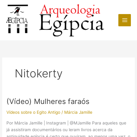
Ir
para
o
conteúdo
Nitokerty
(Vídeo) Mulheres faraós
Vídeos sobre o Egito Antigo
/
Márcia Jamille
Por Márcia Jamille | Instagram | @MJamille Para aqueles que
já assistiram documentários ou leram livros acerca da
antiguidade egípcia é certo que ouviram, ao menos uma vez, o