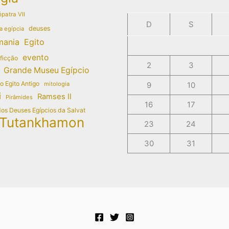
patra VII
D
S
deuses
a egípcia
mania
Egito
evento
 ficção
2
3
Grande Museu Egípcio
do Egito Antigo
mitologia
9
10
i
Ramses II
Pirâmides
16
17
dos Deuses Egípcios da Salvat
Tutankhamon
23
24
30
31