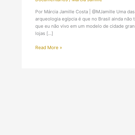
Por Márcia Jamille Costa | @MJamille Uma das
arqueologia egípcia é que no Brasil ainda nã
que eu não vivo em um modelo de cidade gran
lojas […]
(DVD)
Read More »
Mistérios
do
Egito
(1998)