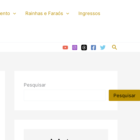
mento
Rainhas e Faraós
Ingressos
Pesquisar
Pesquisar
Pesquisar