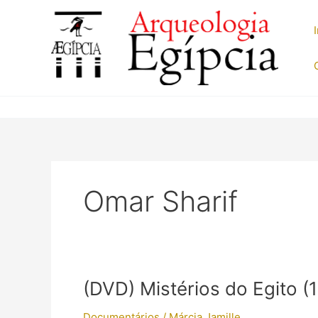
Ir
para
o
conteúdo
Omar Sharif
(DVD) Mistérios do Egito (
Documentários
/
Márcia Jamille