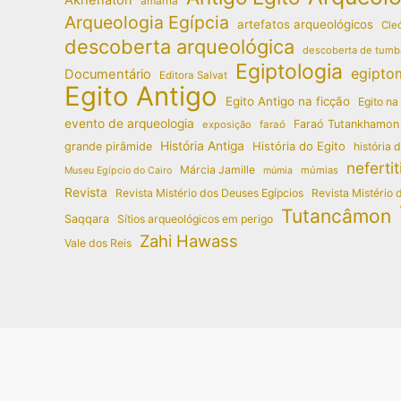
amarna
Arqueologia Egípcia
artefatos arqueológicos
Cleó
descoberta arqueológica
descoberta de tumb
Egiptologia
egipto
Documentário
Editora Salvat
Egito Antigo
Egito Antigo na ficção
Egito na
evento de arqueologia
Faraó Tutankhamon
exposição
faraó
História Antiga
História do Egito
grande pirâmide
história 
nefertit
Márcia Jamille
múmias
Museu Egípcio do Cairo
múmia
Revista
Revista Mistério dos Deuses Egípcios
Revista Mistério 
Tutancâmon
Saqqara
Sítios arqueológicos em perigo
Zahi Hawass
Vale dos Reis