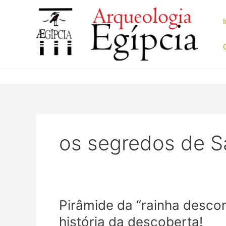
Ir
para
o
conteúdo
os segredos de S
Pirâmide da “rainha desc
história da descoberta!