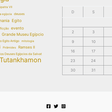
patra VII
D
S
deuses
a egípcia
mania
Egito
evento
 ficção
2
3
Grande Museu Egípcio
do Egito Antigo
mitologia
9
10
i
Ramses II
Pirâmides
16
17
dos Deuses Egípcios da Salvat
Tutankhamon
23
24
30
31