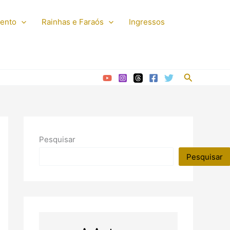
mento
Rainhas e Faraós
Ingressos
Pesquisar
Pesquisar
Pesquisar