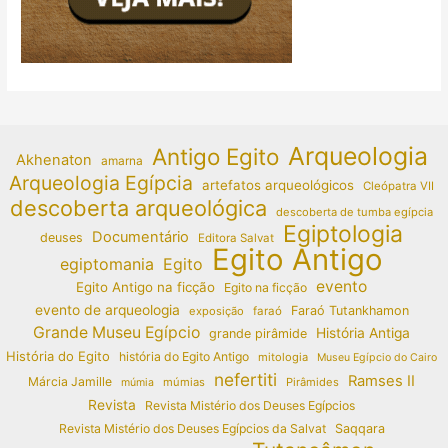
Arqueologia
Antigo Egito
Akhenaton
amarna
Arqueologia Egípcia
artefatos arqueológicos
Cleópatra VII
descoberta arqueológica
descoberta de tumba egípcia
Egiptologia
Documentário
deuses
Editora Salvat
Egito Antigo
egiptomania
Egito
evento
Egito Antigo na ficção
Egito na ficção
evento de arqueologia
Faraó Tutankhamon
exposição
faraó
Grande Museu Egípcio
História Antiga
grande pirâmide
História do Egito
história do Egito Antigo
mitologia
Museu Egípcio do Cairo
nefertiti
Ramses II
Márcia Jamille
múmias
Pirâmides
múmia
Revista
Revista Mistério dos Deuses Egípcios
Revista Mistério dos Deuses Egípcios da Salvat
Saqqara