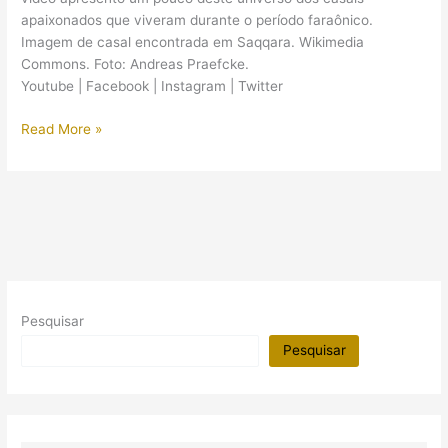
apaixonados que viveram durante o período faraônico.
Imagem de casal encontrada em Saqqara. Wikimedia
Commons. Foto: Andreas Praefcke.
Youtube | Facebook | Instagram | Twitter
(Vídeo)
Read More »
O
namoro
no
Egito
Antigo
Pesquisar
Pesquisar