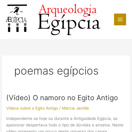
Ir
para
o
conteúdo
poemas egípcios
(Vídeo) O namoro no Egito Antigo
Vídeos sobre o Egito Antigo
/
Márcia Jamille
Independente se hoje ou durante a Antiguidade Egípcia, se
apaixonar despertava todo o tipo de dúvidas e anseios. Neste
vídeo apresento um pouco deste universo dos casais