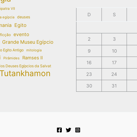
patra VII
D
S
deuses
a egípcia
mania
Egito
evento
 ficção
2
3
Grande Museu Egípcio
do Egito Antigo
mitologia
9
10
i
Ramses II
Pirâmides
16
17
dos Deuses Egípcios da Salvat
Tutankhamon
23
24
30
31