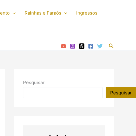
mento
Rainhas e Faraós
Ingressos
Pesquisar
Pesquisar
Pesquisar