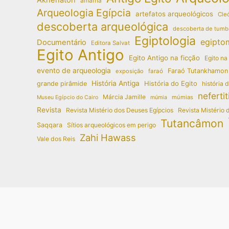
amarna
Arqueologia Egípcia
artefatos arqueológicos
Cleó
descoberta arqueológica
descoberta de tumb
Egiptologia
egipto
Documentário
Editora Salvat
Egito Antigo
Egito Antigo na ficção
Egito na
evento de arqueologia
Faraó Tutankhamon
exposição
faraó
História Antiga
História do Egito
grande pirâmide
história 
nefertit
Márcia Jamille
múmias
Museu Egípcio do Cairo
múmia
Revista
Revista Mistério dos Deuses Egípcios
Revista Mistério 
Tutancâmon
Saqqara
Sítios arqueológicos em perigo
Zahi Hawass
Vale dos Reis