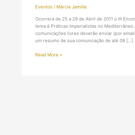
Eventos
/
Márcia Jamille
Ocorrerá de 25 a 29 de Abril de 2011 o III Enc
tema é Práticas Imperialistas no Mediterrâne
comunicações livres deverão enviar (por emai
um resumo de sua comunicação de até 08 […]
【Evento】
Read More »
Práticas
imperialistas
antigas