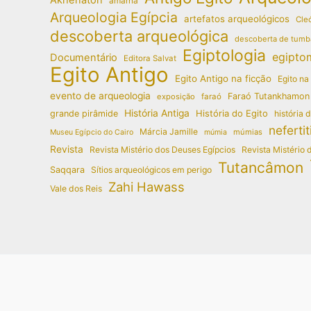
amarna
Arqueologia Egípcia
artefatos arqueológicos
Cleó
descoberta arqueológica
descoberta de tumb
Egiptologia
egipto
Documentário
Editora Salvat
Egito Antigo
Egito Antigo na ficção
Egito na
evento de arqueologia
Faraó Tutankhamon
exposição
faraó
História Antiga
História do Egito
grande pirâmide
história 
nefertit
Márcia Jamille
múmias
Museu Egípcio do Cairo
múmia
Revista
Revista Mistério dos Deuses Egípcios
Revista Mistério 
Tutancâmon
Saqqara
Sítios arqueológicos em perigo
Zahi Hawass
Vale dos Reis