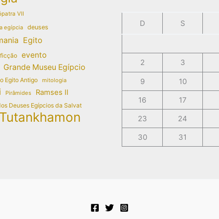
patra VII
D
S
deuses
a egípcia
mania
Egito
evento
 ficção
2
3
Grande Museu Egípcio
do Egito Antigo
mitologia
9
10
i
Ramses II
Pirâmides
16
17
dos Deuses Egípcios da Salvat
Tutankhamon
23
24
30
31