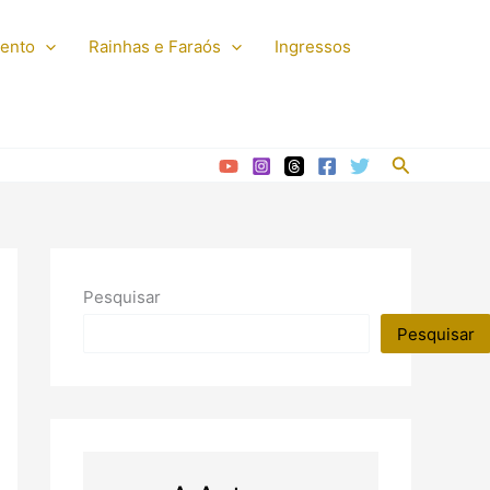
mento
Rainhas e Faraós
Ingressos
Pesquisar
Pesquisar
Pesquisar