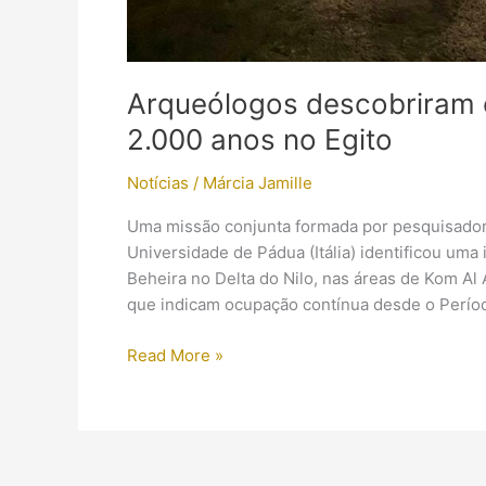
Arqueólogos descobriram c
2.000 anos no Egito
Notícias
/
Márcia Jamille
Uma missão conjunta formada por pesquisador
Universidade de Pádua (Itália) identificou um
Beheira no Delta do Nilo, nas áreas de Kom Al
que indicam ocupação contínua desde o Períod
Arqueólogos
Read More »
descobriram
cemitério
romano
e
oficinas