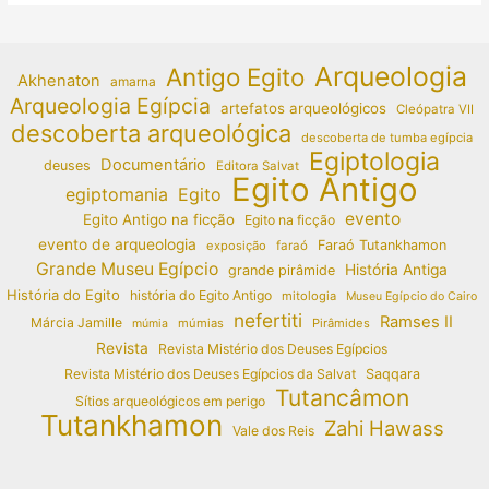
Arqueologia
Antigo Egito
Akhenaton
amarna
Arqueologia Egípcia
artefatos arqueológicos
Cleópatra VII
descoberta arqueológica
descoberta de tumba egípcia
Egiptologia
Documentário
deuses
Editora Salvat
Egito Antigo
egiptomania
Egito
evento
Egito Antigo na ficção
Egito na ficção
evento de arqueologia
Faraó Tutankhamon
exposição
faraó
Grande Museu Egípcio
História Antiga
grande pirâmide
História do Egito
história do Egito Antigo
mitologia
Museu Egípcio do Cairo
nefertiti
Ramses II
Márcia Jamille
múmias
Pirâmides
múmia
Revista
Revista Mistério dos Deuses Egípcios
Revista Mistério dos Deuses Egípcios da Salvat
Saqqara
Tutancâmon
Sítios arqueológicos em perigo
Tutankhamon
Zahi Hawass
Vale dos Reis