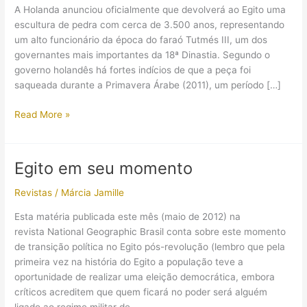
A Holanda anunciou oficialmente que devolverá ao Egito uma
escultura de pedra com cerca de 3.500 anos, representando
um alto funcionário da época do faraó Tutmés III, um dos
governantes mais importantes da 18ª Dinastia. Segundo o
governo holandês há fortes indícios de que a peça foi
saqueada durante a Primavera Árabe (2011), um período […]
Escultura
Read More »
do
Egito
Antigo,
Egito em seu momento
roubada
há
Revistas
/
Márcia Jamille
mais
Esta matéria publicada este mês (maio de 2012) na
de
revista National Geographic Brasil conta sobre este momento
10
de transição política no Egito pós-revolução (lembro que pela
anos,
primeira vez na história do Egito a população teve a
é
oportunidade de realizar uma eleição democrática, embora
encontrada
críticos acreditem que quem ficará no poder será alguém
na