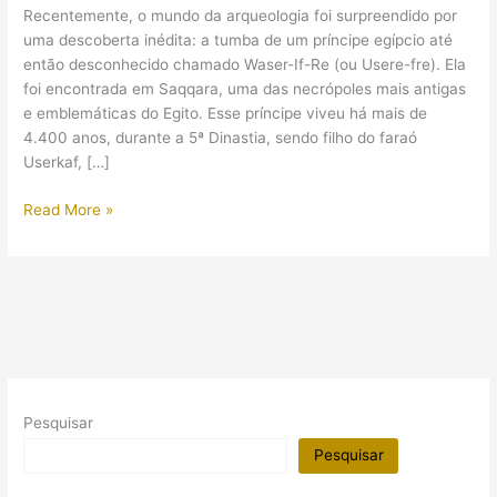
Recentemente, o mundo da arqueologia foi surpreendido por
uma descoberta inédita: a tumba de um príncipe egípcio até
então desconhecido chamado Waser-If-Re (ou Usere-fre). Ela
foi encontrada em Saqqara, uma das necrópoles mais antigas
e emblemáticas do Egito. Esse príncipe viveu há mais de
4.400 anos, durante a 5ª Dinastia, sendo filho do faraó
Userkaf, […]
Foi
Read More »
descoberta
no
Egito
tumba
de
um
príncipe
até
Pesquisar
então
desconhecido!
Pesquisar