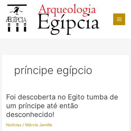
Ir
para
o
conteúdo
príncipe egípcio
Foi descoberta no Egito tumba de
um príncipe até então
desconhecido!
Notícias
/
Márcia Jamille