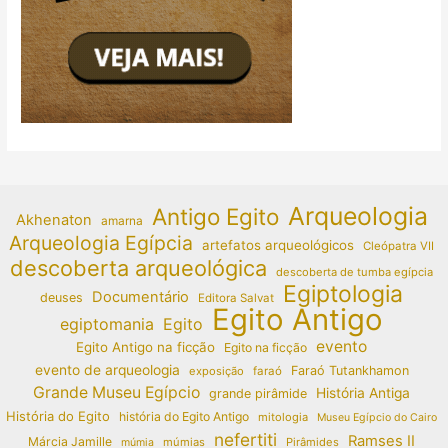
Arqueologia
Antigo Egito
Akhenaton
amarna
Arqueologia Egípcia
artefatos arqueológicos
Cleópatra VII
descoberta arqueológica
descoberta de tumba egípcia
Egiptologia
Documentário
deuses
Editora Salvat
Egito Antigo
egiptomania
Egito
evento
Egito Antigo na ficção
Egito na ficção
evento de arqueologia
Faraó Tutankhamon
exposição
faraó
Grande Museu Egípcio
História Antiga
grande pirâmide
História do Egito
história do Egito Antigo
mitologia
Museu Egípcio do Cairo
nefertiti
Ramses II
Márcia Jamille
múmias
Pirâmides
múmia