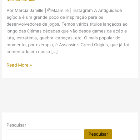
Por Márcia Jamille | @MJamille | Instagram A Antiguidade
egípcia é um grande poço de inspiração para os
desenvolvedores de jogos. Temos vários títulos lançados ao
longo das últimas décadas que vão desde games de ação e
luta, estratégia, quebra-cabeças, etc. O mais popular do
momento, por exemplo, é Assassin’s Creed Origins, que já foi
comentado em nosso […]
Explore
Read More »
ruínas
antigas
em
um
novo
jogo
que
traz
Pesquisar
o
Egito
Pesquisar