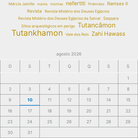
nefertiti
Ramses II
Márcia Jamille
múmias
Pirâmides
múmia
Revista
Revista Mistério dos Deuses Egípcios
Revista Mistério dos Deuses Egípcios da Salvat
Saqqara
Tutancâmon
Sítios arqueológicos em perigo
Tutankhamon
Zahi Hawass
Vale dos Reis
agosto 2026
D
S
T
Q
Q
S
S
1
2
3
4
5
6
7
8
9
10
11
12
13
14
15
16
17
18
19
20
21
22
23
24
25
26
27
28
29
30
31