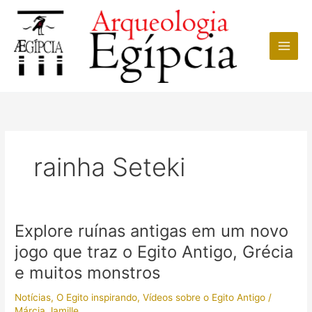
Ir
para
o
conteúdo
rainha Seteki
Explore ruínas antigas em um novo
jogo que traz o Egito Antigo, Grécia
e muitos monstros
Notícias
,
O Egito inspirando
,
Vídeos sobre o Egito Antigo
/
Márcia Jamille