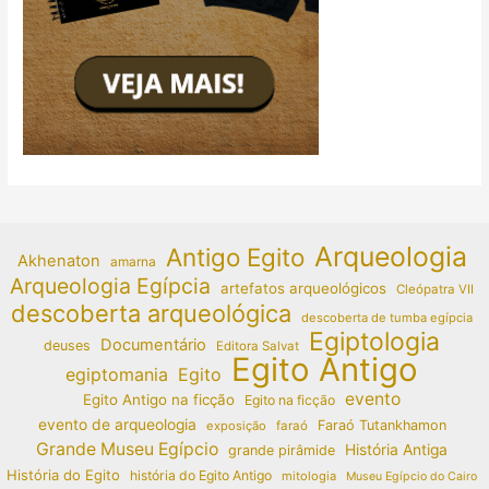
Arqueologia
Antigo Egito
Akhenaton
amarna
Arqueologia Egípcia
artefatos arqueológicos
Cleópatra VII
descoberta arqueológica
descoberta de tumba egípcia
Egiptologia
Documentário
deuses
Editora Salvat
Egito Antigo
egiptomania
Egito
evento
Egito Antigo na ficção
Egito na ficção
evento de arqueologia
Faraó Tutankhamon
exposição
faraó
Grande Museu Egípcio
História Antiga
grande pirâmide
História do Egito
história do Egito Antigo
mitologia
Museu Egípcio do Cairo