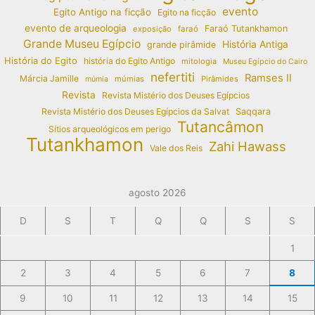
evento
Egito Antigo na ficção
Egito na ficção
evento de arqueologia
Faraó Tutankhamon
exposição
faraó
Grande Museu Egípcio
História Antiga
grande pirâmide
História do Egito
história do Egito Antigo
mitologia
Museu Egípcio do Cairo
nefertiti
Ramses II
Márcia Jamille
múmias
Pirâmides
múmia
Revista
Revista Mistério dos Deuses Egípcios
Revista Mistério dos Deuses Egípcios da Salvat
Saqqara
Tutancâmon
Sítios arqueológicos em perigo
Tutankhamon
Zahi Hawass
Vale dos Reis
agosto 2026
D
S
T
Q
Q
S
S
1
2
3
4
5
6
7
8
9
10
11
12
13
14
15