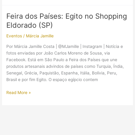
do
Egito
Feira dos Países: Egito no Shopping
(SP)
Eldorado (SP)
Eventos
/
Márcia Jamille
Por Márcia Jamille Costa | @MJamille | Instagram | Notícia e
fotos enviadas por João Carlos Moreno de Sousa, via
Facebook. Está em São Paulo a Feira dos Países que une
produtos artesanais advindos de países como Turquia, Índia,
Senegal, Grécia, Paquistão, Espanha, Itália, Bolívia, Peru,
Brasil e por fim Egito. O espaço egípcio contem
Feira
Read More »
dos
Países:
Egito
no
Shopping
Eldorado