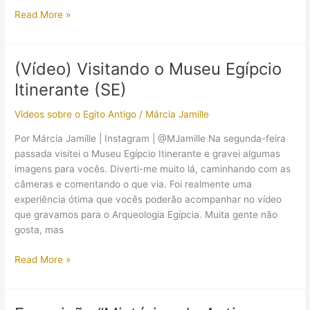
O
Read More »
Museu
Egípcio
Itinerante
(Vídeo) Visitando o Museu Egípcio
está
Itinerante (SE)
no
Shopping
Vídeos sobre o Egito Antigo
/
Márcia Jamille
Via
Brasil,
Por Márcia Jamille | Instagram | @MJamille Na segunda-feira
Irajá
passada visitei o Museu Egípcio Itinerante e gravei algumas
(RJ)
imagens para vocês. Diverti-me muito lá, caminhando com as
câmeras e comentando o que via. Foi realmente uma
experiência ótima que vocês poderão acompanhar no vídeo
que gravamos para o Arqueologia Egípcia. Muita gente não
gosta, mas
(Vídeo)
Read More »
Visitando
o
Museu