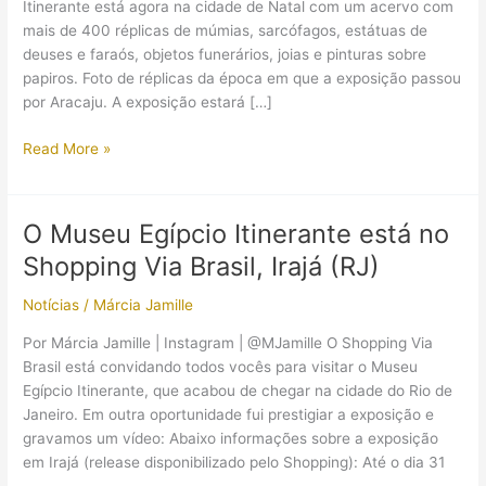
Itinerante está agora na cidade de Natal com um acervo com
mais de 400 réplicas de múmias, sarcófagos, estátuas de
deuses e faraós, objetos funerários, joias e pinturas sobre
papiros. Foto de réplicas da época em que a exposição passou
por Aracaju. A exposição estará […]
O
Read More »
Museu
Egípcio
Itinerante
O Museu Egípcio Itinerante está no
chega
Shopping Via Brasil, Irajá (RJ)
em
Natal
Notícias
/
Márcia Jamille
Por Márcia Jamille | Instagram | @MJamille O Shopping Via
Brasil está convidando todos vocês para visitar o Museu
Egípcio Itinerante, que acabou de chegar na cidade do Rio de
Janeiro. Em outra oportunidade fui prestigiar a exposição e
gravamos um vídeo: Abaixo informações sobre a exposição
em Irajá (release disponibilizado pelo Shopping): Até o dia 31