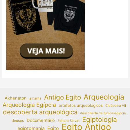
Arqueologia
Antigo Egito
Akhenaton
amarna
Arqueologia Egípcia
artefatos arqueológicos
Cleópatra VII
descoberta arqueológica
descoberta de tumba egípcia
Egiptologia
Documentário
deuses
Editora Salvat
Egito Antigo
egiptomania
Egito