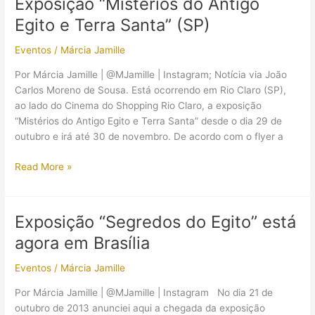
Exposição “Mistérios do Antigo
Egípcio
Egito e Terra Santa” (SP)
Itinerante
(SE)
Eventos
/
Márcia Jamille
Por Márcia Jamille | @MJamille | Instagram; Notícia via João
Carlos Moreno de Sousa. Está ocorrendo em Rio Claro (SP),
ao lado do Cinema do Shopping Rio Claro, a exposição
“Mistérios do Antigo Egito e Terra Santa” desde o dia 29 de
outubro e irá até 30 de novembro. De acordo com o flyer a
Exposição
Read More »
“Mistérios
do
Antigo
Exposição “Segredos do Egito” está
Egito
agora em Brasília
e
Terra
Eventos
/
Márcia Jamille
Santa”
(SP)
Por Márcia Jamille | @MJamille | Instagram No dia 21 de
outubro de 2013 anunciei aqui a chegada da exposição