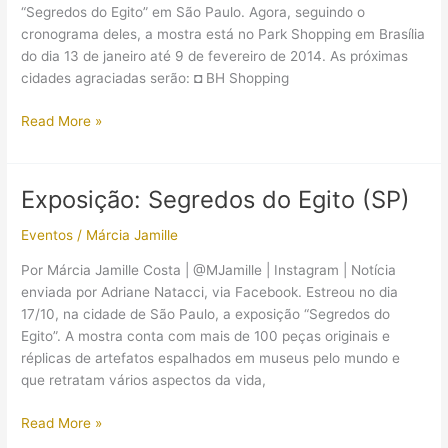
“Segredos do Egito” em São Paulo. Agora, seguindo o
cronograma deles, a mostra está no Park Shopping em Brasília
do dia 13 de janeiro até 9 de fevereiro de 2014. As próximas
cidades agraciadas serão: ◘ BH Shopping
Exposição
Read More »
“Segredos
do
Egito”
Exposição: Segredos do Egito (SP)
está
agora
Eventos
/
Márcia Jamille
em
Por Márcia Jamille Costa | @MJamille | Instagram | Notícia
Brasília
enviada por Adriane Natacci, via Facebook. Estreou no dia
17/10, na cidade de São Paulo, a exposição “Segredos do
Egito”. A mostra conta com mais de 100 peças originais e
réplicas de artefatos espalhados em museus pelo mundo e
que retratam vários aspectos da vida,
Exposição:
Read More »
Segredos