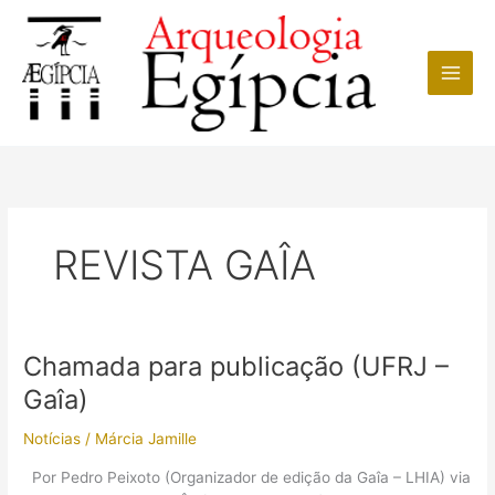
Ir
para
o
conteúdo
REVISTA GAÎA
Chamada para publicação (UFRJ –
Notícias
/
Márcia Jamille
Por Pedro Peixoto (Organizador de edição da Gaîa – LHIA) via