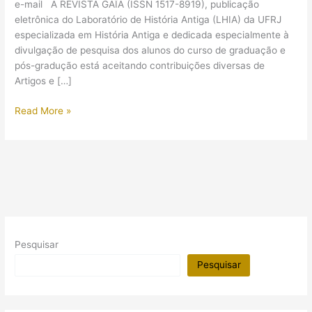
e-mail A REVISTA GAÎA (ISSN 1517-8919), publicação
eletrônica do Laboratório de História Antiga (LHIA) da UFRJ
especializada em História Antiga e dedicada especialmente à
divulgação de pesquisa dos alunos do curso de graduação e
pós-gradução está aceitando contribuições diversas de
Artigos e […]
Chamada
Read More »
para
publicação
(UFRJ
–
Pesquisar
Pesquisar