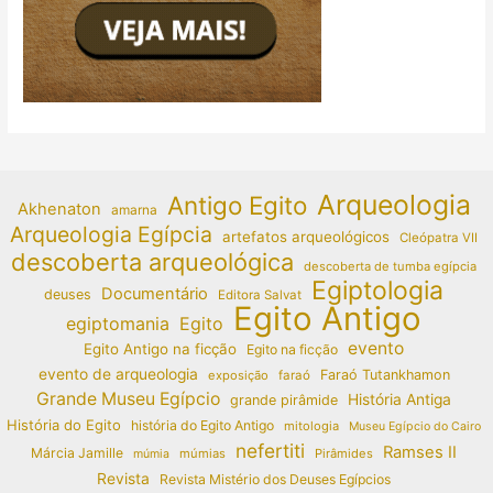
Arqueologia
Antigo Egito
Akhenaton
amarna
Arqueologia Egípcia
artefatos arqueológicos
Cleópatra VII
descoberta arqueológica
descoberta de tumba egípcia
Egiptologia
Documentário
deuses
Editora Salvat
Egito Antigo
egiptomania
Egito
evento
Egito Antigo na ficção
Egito na ficção
evento de arqueologia
Faraó Tutankhamon
exposição
faraó
Grande Museu Egípcio
História Antiga
grande pirâmide
História do Egito
história do Egito Antigo
mitologia
Museu Egípcio do Cairo
nefertiti
Ramses II
Márcia Jamille
múmias
Pirâmides
múmia
Revista
Revista Mistério dos Deuses Egípcios