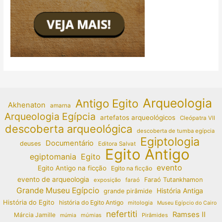
Arqueologia
Antigo Egito
Akhenaton
amarna
Arqueologia Egípcia
artefatos arqueológicos
Cleópatra VII
descoberta arqueológica
descoberta de tumba egípcia
Egiptologia
Documentário
deuses
Editora Salvat
Egito Antigo
egiptomania
Egito
evento
Egito Antigo na ficção
Egito na ficção
evento de arqueologia
Faraó Tutankhamon
exposição
faraó
Grande Museu Egípcio
História Antiga
grande pirâmide
História do Egito
história do Egito Antigo
mitologia
Museu Egípcio do Cairo
nefertiti
Ramses II
Márcia Jamille
múmias
Pirâmides
múmia