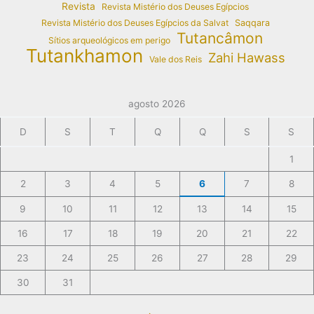
Revista
Revista Mistério dos Deuses Egípcios
Revista Mistério dos Deuses Egípcios da Salvat
Saqqara
Tutancâmon
Sítios arqueológicos em perigo
Tutankhamon
Zahi Hawass
Vale dos Reis
agosto 2026
D
S
T
Q
Q
S
S
1
2
3
4
5
6
7
8
9
10
11
12
13
14
15
16
17
18
19
20
21
22
23
24
25
26
27
28
29
30
31