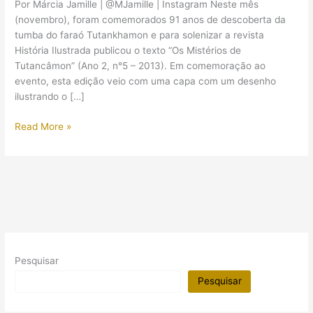
Por Márcia Jamille | @MJamille | Instagram Neste mês
(novembro), foram comemorados 91 anos de descoberta da
tumba do faraó Tutankhamon e para solenizar a revista
História Ilustrada publicou o texto “Os Mistérios de
Tutancâmon” (Ano 2, n°5 – 2013). Em comemoração ao
evento, esta edição veio com uma capa com um desenho
ilustrando o […]
(Resenha
Read More »
–
Artigo
em
revista)
“Os
Mistérios
de
Tutancâmon”
Pesquisar
Pesquisar