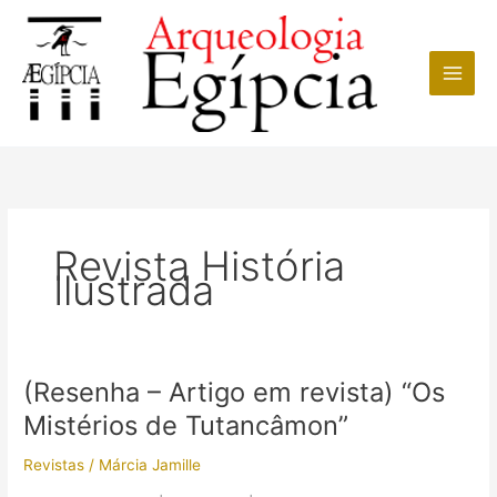
Ir
para
o
conteúdo
Revista História
Ilustrada
(Resenha – Artigo em revista) “Os
Mistérios de Tutancâmon”
Revistas
/
Márcia Jamille