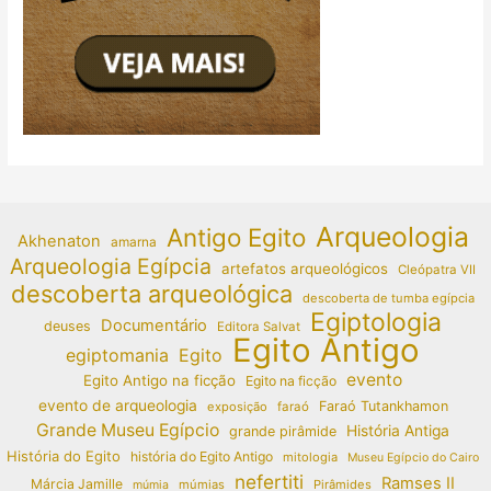
Arqueologia
Antigo Egito
Akhenaton
amarna
Arqueologia Egípcia
artefatos arqueológicos
Cleópatra VII
descoberta arqueológica
descoberta de tumba egípcia
Egiptologia
Documentário
deuses
Editora Salvat
Egito Antigo
egiptomania
Egito
evento
Egito Antigo na ficção
Egito na ficção
evento de arqueologia
Faraó Tutankhamon
exposição
faraó
Grande Museu Egípcio
História Antiga
grande pirâmide
História do Egito
história do Egito Antigo
mitologia
Museu Egípcio do Cairo
nefertiti
Ramses II
Márcia Jamille
múmias
Pirâmides
múmia