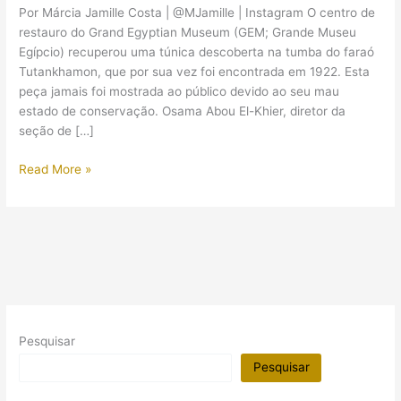
Por Márcia Jamille Costa | @MJamille | Instagram O centro de
restauro do Grand Egyptian Museum (GEM; Grande Museu
Egípcio) recuperou uma túnica descoberta na tumba do faraó
Tutankhamon, que por sua vez foi encontrada em 1922. Esta
peça jamais foi mostrada ao público devido ao seu mau
estado de conservação. Osama Abou El-Khier, diretor da
seção de […]
Restauradores
Read More »
egípcios
estão
recuperando
roupa
de
Tutankhamon
Pesquisar
Pesquisar