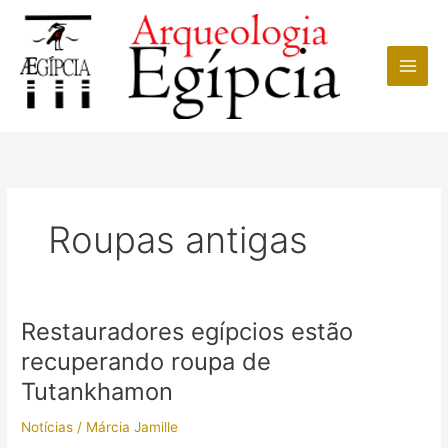
Ir
para
o
conteúdo
Roupas antigas
Restauradores egípcios estão
recuperando roupa de
Tutankhamon
Notícias
/
Márcia Jamille