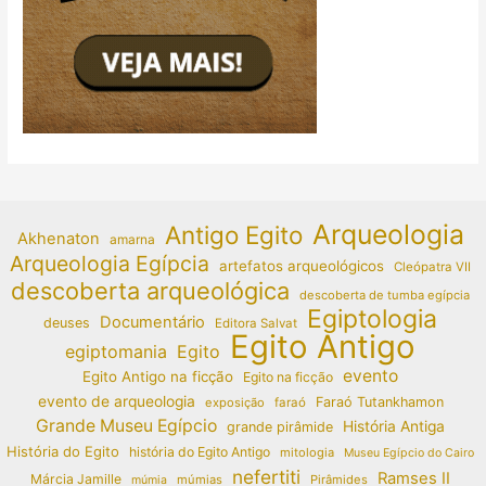
Arqueologia
Antigo Egito
Akhenaton
amarna
Arqueologia Egípcia
artefatos arqueológicos
Cleópatra VII
descoberta arqueológica
descoberta de tumba egípcia
Egiptologia
Documentário
deuses
Editora Salvat
Egito Antigo
egiptomania
Egito
evento
Egito Antigo na ficção
Egito na ficção
evento de arqueologia
Faraó Tutankhamon
exposição
faraó
Grande Museu Egípcio
História Antiga
grande pirâmide
História do Egito
história do Egito Antigo
mitologia
Museu Egípcio do Cairo
nefertiti
Ramses II
Márcia Jamille
múmias
Pirâmides
múmia