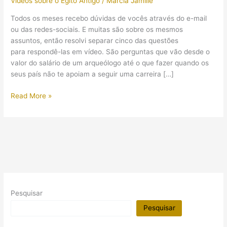
Vídeos sobre o Egito Antigo
/
Márcia Jamille
Todos os meses recebo dúvidas de vocês através do e-mail
ou das redes-sociais. E muitas são sobre os mesmos
assuntos, então resolvi separar cinco das questões
para respondê-las em vídeo. São perguntas que vão desde o
valor do salário de um arqueólogo até o que fazer quando os
seus país não te apoiam a seguir uma carreira […]
(Vídeo)
Read More »
Perguntas
#2
Salário
de
um
arqueólogo,
venda
de
Pesquisar
artefatos
e
Pesquisar
estudar