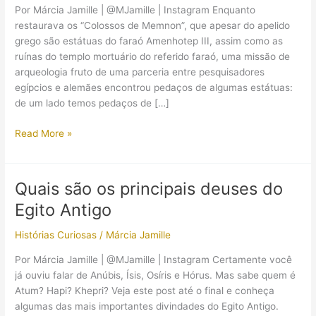
Por Márcia Jamille | @MJamille | Instagram Enquanto
restaurava os “Colossos de Memnon”, que apesar do apelido
grego são estátuas do faraó Amenhotep III, assim como as
ruínas do templo mortuário do referido faraó, uma missão de
arqueologia fruto de uma parceria entre pesquisadores
egípcios e alemães encontrou pedaços de algumas estátuas:
de um lado temos pedaços de […]
Arqueólogos
Read More »
descobriram
duas
grandes
Quais são os principais deuses do
esfinges
Egito Antigo
do
faraó
Histórias Curiosas
/
Márcia Jamille
Amenhotep
III
Por Márcia Jamille | @MJamille | Instagram Certamente você
já ouviu falar de Anúbis, Ísis, Osíris e Hórus. Mas sabe quem é
Atum? Hapi? Khepri? Veja este post até o final e conheça
algumas das mais importantes divindades do Egito Antigo.