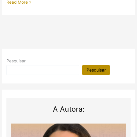
Descoberta
Read More »
estátua
de
Sekhmet
em
templo
de
Luxor
Pesquisar
Pesquisar
A Autora: