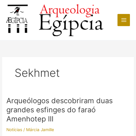
Ir
para
o
conteúdo
Sekhmet
Arqueólogos descobriram duas
grandes esfinges do faraó
Amenhotep III
Notícias
/
Márcia Jamille