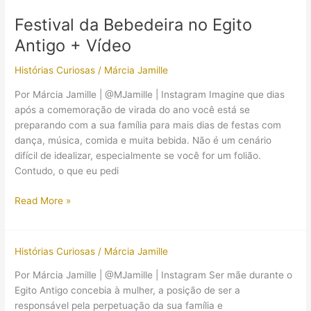
da
Festival da Bebedeira no Egito
deusa
Antigo + Vídeo
Ísis
à
Histórias Curiosas
/
Márcia Jamille
rainha
Cleópatra
Por Márcia Jamille | @MJamille | Instagram Imagine que dias
VII
após a comemoração de virada do ano você está se
preparando com a sua família para mais dias de festas com
dança, música, comida e muita bebida. Não é um cenário
difícil de idealizar, especialmente se você for um folião.
Contudo, o que eu pedi
Festival
Read More »
da
Bebedeira
no
Histórias Curiosas
/
Márcia Jamille
Egito
Por Márcia Jamille | @MJamille | Instagram Ser mãe durante o
Antigo
Egito Antigo concebia à mulher, a posição de ser a
+
responsável pela perpetuação da sua família e
Vídeo