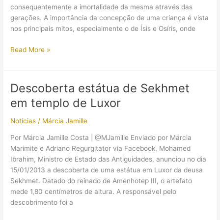
consequentemente a imortalidade da mesma através das
gerações. A importância da concepção de uma criança é vista
nos principais mitos, especialmente o de Ísis e Osíris, onde
Ser
Read More »
mãe
no
Egito
Descoberta estátua de Sekhmet
Antigo
em templo de Luxor
Notícias
/
Márcia Jamille
Por Márcia Jamille Costa | @MJamille Enviado por Márcia
Marimite e Adriano Regurgitator via Facebook. Mohamed
Ibrahim, Ministro de Estado das Antiguidades, anunciou no dia
15/01/2013 a descoberta de uma estátua em Luxor da deusa
Sekhmet. Datado do reinado de Amenhotep III, o artefato
mede 1,80 centímetros de altura. A responsável pelo
descobrimento foi a