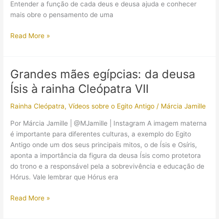
Entender a função de cada deus e deusa ajuda e conhecer
mais obre o pensamento de uma
Quais
Read More »
são
os
principais
Grandes mães egípcias: da deusa
deuses
Ísis à rainha Cleópatra VII
do
Egito
Rainha Cleópatra
,
Vídeos sobre o Egito Antigo
/
Márcia Jamille
Antigo
Por Márcia Jamille | @MJamille | Instagram A imagem materna
é importante para diferentes culturas, a exemplo do Egito
Antigo onde um dos seus principais mitos, o de Ísis e Osíris,
aponta a importância da figura da deusa Ísis como protetora
do trono e a responsável pela a sobrevivência e educação de
Hórus. Vale lembrar que Hórus era
Grandes
Read More »
mães
egípcias: