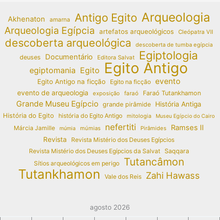
Arqueologia
Antigo Egito
Akhenaton
amarna
Arqueologia Egípcia
artefatos arqueológicos
Cleópatra VII
descoberta arqueológica
descoberta de tumba egípcia
Egiptologia
Documentário
deuses
Editora Salvat
Egito Antigo
egiptomania
Egito
evento
Egito Antigo na ficção
Egito na ficção
evento de arqueologia
Faraó Tutankhamon
exposição
faraó
Grande Museu Egípcio
História Antiga
grande pirâmide
História do Egito
história do Egito Antigo
mitologia
Museu Egípcio do Cairo
nefertiti
Ramses II
Márcia Jamille
múmias
Pirâmides
múmia
Revista
Revista Mistério dos Deuses Egípcios
Revista Mistério dos Deuses Egípcios da Salvat
Saqqara
Tutancâmon
Sítios arqueológicos em perigo
Tutankhamon
Zahi Hawass
Vale dos Reis
agosto 2026